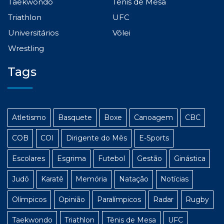
Taekwondo
Tênis de Mesa
Triathlon
UFC
Universitários
Vôlei
Wrestling
Tags
Atletismo
Basquete
Boxe
Canoagem
CBC
COB
COI
Dirigente do Mês
E-Sports
Escolares
Esgrima
Futebol
Gestão
Ginástica
Judô
Karatê
Memória
Natação
Notícias
Olímpicos
Opinião
Paralímpicos
Radar
Rugby
Taekwondo
Triathlon
Tênis de Mesa
UFC