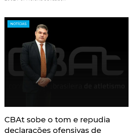
NOTÍCIAS
CBAt sobe o tom e repudia
declarações ofensivas de