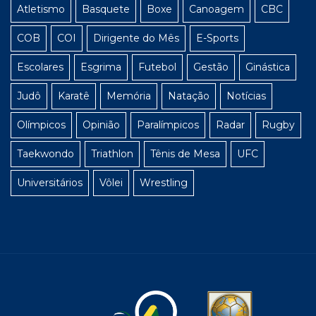
Atletismo
Basquete
Boxe
Canoagem
CBC
COB
COI
Dirigente do Mês
E-Sports
Escolares
Esgrima
Futebol
Gestão
Ginástica
Judô
Karatê
Memória
Natação
Notícias
Olímpicos
Opinião
Paralímpicos
Radar
Rugby
Taekwondo
Triathlon
Tênis de Mesa
UFC
Universitários
Vôlei
Wrestling