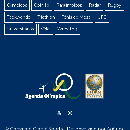
Olímpicos
Opinião
Paralímpicos
Radar
Rugby
Taekwondo
Triathlon
Tênis de Mesa
UFC
Universitários
Vôlei
Wrestling
© Copyright Global Sports - Desenvolvido por
Agência