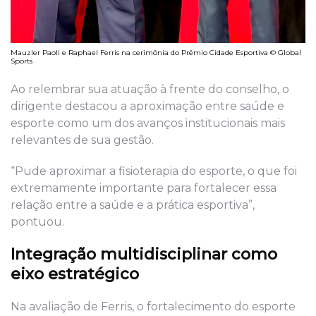
Mauzler Paoli e Raphael Ferris na cerimônia do Prêmio Cidade Esportiva © Global
Sports
Ao relembrar sua atuação à frente do conselho, o
dirigente destacou a aproximação entre saúde e
esporte como um dos avanços institucionais mais
relevantes de sua gestão.
“Pude aproximar a fisioterapia do esporte, o que foi
extremamente importante para fortalecer essa
relação entre a saúde e a prática esportiva”,
pontuou.
Integração multidisciplinar como
eixo estratégico
Na avaliação de Ferris, o fortalecimento do esporte