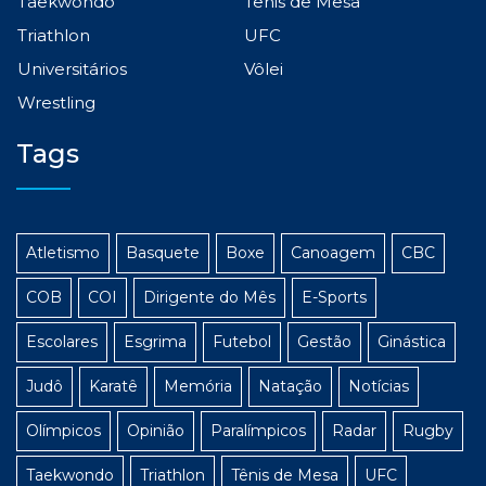
Taekwondo
Tênis de Mesa
Triathlon
UFC
Universitários
Vôlei
Wrestling
Tags
Atletismo
Basquete
Boxe
Canoagem
CBC
COB
COI
Dirigente do Mês
E-Sports
Escolares
Esgrima
Futebol
Gestão
Ginástica
Judô
Karatê
Memória
Natação
Notícias
Olímpicos
Opinião
Paralímpicos
Radar
Rugby
Taekwondo
Triathlon
Tênis de Mesa
UFC