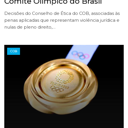
Comitê Olímpico do Brasil
Decisões do Conselho de Ética do COB, associadas às
penas aplicadas que representam violência jurídica e
nulas de pleno direito,…
COB