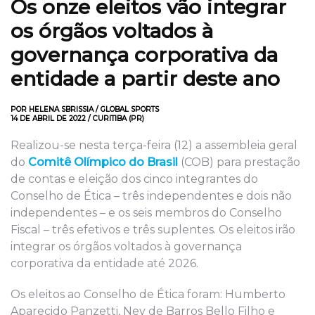
Os onze eleitos vão integrar
os órgãos voltados à
governança corporativa da
entidade a partir deste ano
POR HELENA SBRISSIA / GLOBAL SPORTS
14 DE ABRIL DE 2022 / CURITIBA (PR)
Realizou-se nesta terça-feira (12) a assembleia geral
do
Comitê Olímpico do Brasil
(COB) para prestação
de contas e eleição dos cinco integrantes do
Conselho de Ética – três independentes e dois não
independentes – e os seis membros do Conselho
Fiscal – três efetivos e três suplentes. Os eleitos irão
integrar os órgãos voltados à governança
corporativa da entidade até 2026.
Os eleitos ao Conselho de Ética foram: Humberto
Aparecido Panzetti, Ney de Barros Bello Filho e