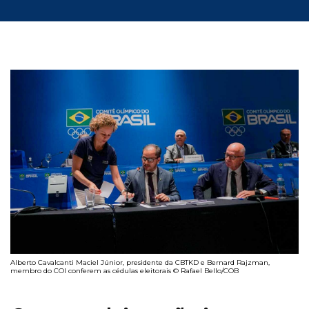
Alberto Cavalcanti Maciel Júnior, presidente da CBTKD e Bernard Rajzman,
membro do COI conferem as cédulas eleitorais © Rafael Bello/COB