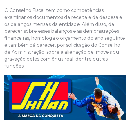
O Conselho Fiscal tem como competências
examinar os documentos da receita e da despesa e
os balanços mensais da entidade. Além disso, dá
parecer sobre esses balanços e as demonstrações
financeiras, homologa o orçamento do ano seguinte
e também dá parecer, por solicitação do Conselho
de Administração, sobre a alienação de imóveis ou
gravação deles com ônus real, dentre outras
funções.