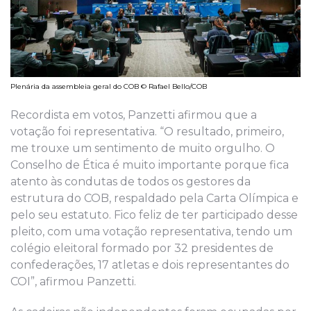
Plenária da assembleia geral do COB © Rafael Bello/COB
Recordista em votos, Panzetti afirmou que a
votação foi representativa. “O resultado, primeiro,
me trouxe um sentimento de muito orgulho. O
Conselho de Ética é muito importante porque fica
atento às condutas de todos os gestores da
estrutura do COB, respaldado pela Carta Olímpica e
pelo seu estatuto. Fico feliz de ter participado desse
pleito, com uma votação representativa, tendo um
colégio eleitoral formado por 32 presidentes de
confederações, 17 atletas e dois representantes do
COI”, afirmou Panzetti.