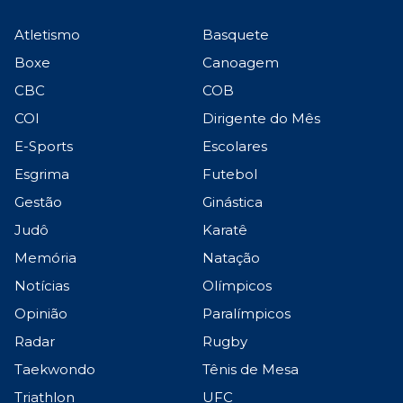
Atletismo
Basquete
Boxe
Canoagem
CBC
COB
COI
Dirigente do Mês
E-Sports
Escolares
Esgrima
Futebol
Gestão
Ginástica
Judô
Karatê
Memória
Natação
Notícias
Olímpicos
Opinião
Paralímpicos
Radar
Rugby
Taekwondo
Tênis de Mesa
Triathlon
UFC