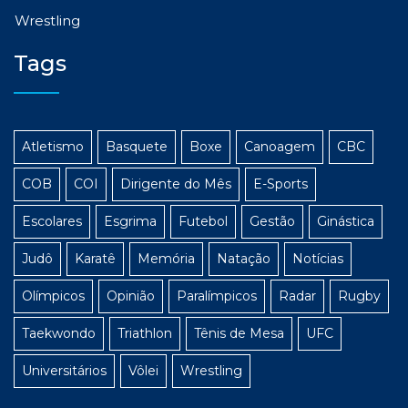
Wrestling
Tags
Atletismo
Basquete
Boxe
Canoagem
CBC
COB
COI
Dirigente do Mês
E-Sports
Escolares
Esgrima
Futebol
Gestão
Ginástica
Judô
Karatê
Memória
Natação
Notícias
Olímpicos
Opinião
Paralímpicos
Radar
Rugby
Taekwondo
Triathlon
Tênis de Mesa
UFC
Universitários
Vôlei
Wrestling