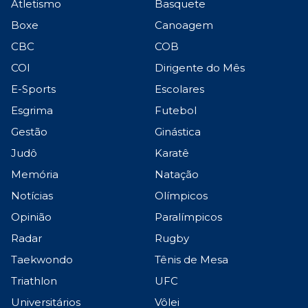
Atletismo
Basquete
Boxe
Canoagem
CBC
COB
COI
Dirigente do Mês
E-Sports
Escolares
Esgrima
Futebol
Gestão
Ginástica
Judô
Karatê
Memória
Natação
Notícias
Olímpicos
Opinião
Paralímpicos
Radar
Rugby
Taekwondo
Tênis de Mesa
Triathlon
UFC
Universitários
Vôlei