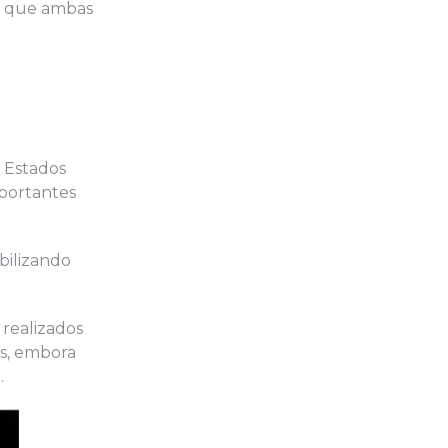
u que ambas
 Estados
mportantes
bilizando
 realizados
os, embora
.