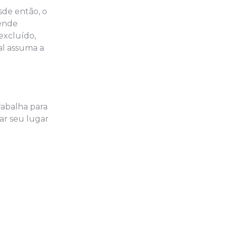
sde então, o
tende
excluído,
al assuma a
rabalha para
ar seu lugar