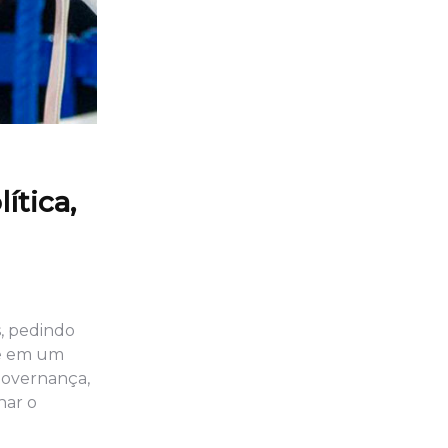
ítica,
s, pedindo
ce em um
governança,
nar o