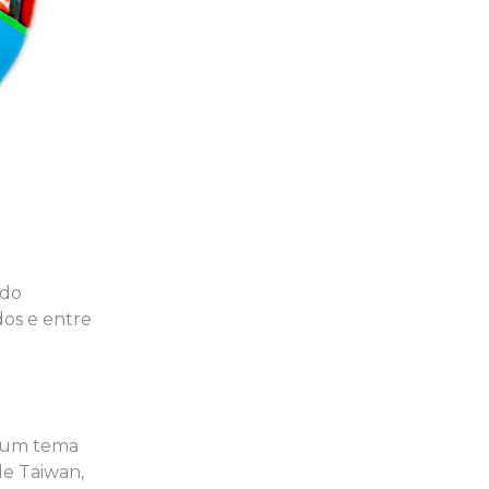
 do
os e entre
, um tema
de Taiwan,