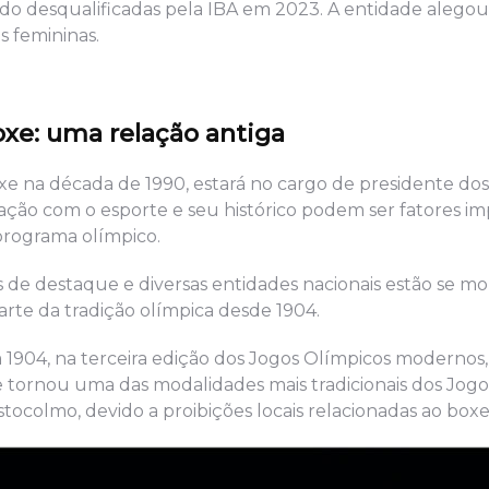
o desqualificadas pela IBA em 2023. A entidade alego
s femininas.
xe: uma relação antiga
e na década de 1990, estará no cargo de presidente dos
ação com o esporte e seu histórico podem ser fatores i
 programa olímpico.
s de destaque e diversas entidades nacionais estão se mo
rte da tradição olímpica desde 1904.
1904, na terceira edição dos Jogos Olímpicos modernos,
se tornou uma das modalidades mais tradicionais dos Jog
tocolmo, devido a proibições locais relacionadas ao boxe