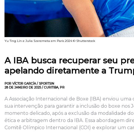
Yu Ting Lin e Julia Szeremeta em Paris 2024 © Shutterstock
A IBA busca recuperar seu prest
apelando diretamente a Trump 
POR VÍCTOR GARCÍA / SPORTSIN
28 DE JANEIRO DE 2025 / CURITIBA, PR
A Associação Internacional de Boxe (IBA) enviou uma 
sua intervenção para garantir a inclusão do boxe no
momento delicado, após a exclusão da modalidade do
ética e arbitragem dentro da IBA. Essa abordagem dir
Comitê Olímpico Internacional (COI) e explorar um cam