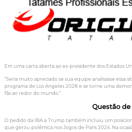
Em uma carta aberta ao ex-presidente dos Estados Uni
“Seria muito apreciado se sua equipe analisasse essa s
programa de Los Angeles 2028 e se torne uma demons
fãs ao redor do mundo.”
Questão de
O pedido da IBA a Trump também incluiu um posiciona
que gerou polêmica nos Jogos de Paris 2024. Na ocasião