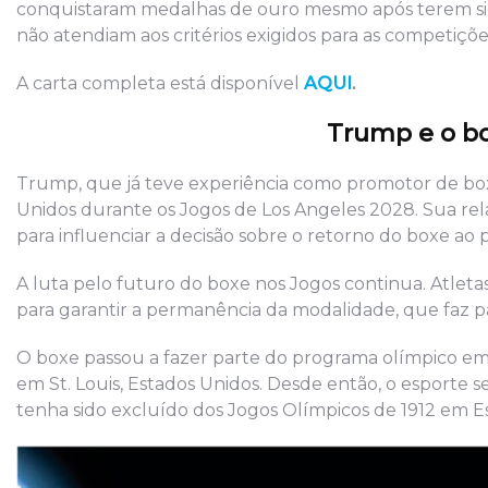
conquistaram medalhas de ouro mesmo após terem sid
não atendiam aos critérios exigidos para as competiçõe
A carta completa está disponível
AQUI
.
Trump e o bo
Trump, que já teve experiência como promotor de box
Unidos durante os Jogos de Los Angeles 2028. Sua rel
para influenciar a decisão sobre o retorno do boxe ao
A luta pelo futuro do boxe nos Jogos continua. Atleta
para garantir a permanência da modalidade, que faz pa
O boxe passou a fazer parte do programa olímpico em 
em St. Louis, Estados Unidos. Desde então, o esporte 
tenha sido excluído dos Jogos Olímpicos de 1912 em Es