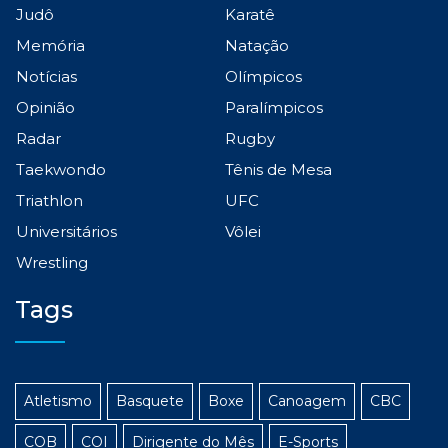
Judô
Karatê
Memória
Natação
Notícias
Olímpicos
Opinião
Paralímpicos
Radar
Rugby
Taekwondo
Tênis de Mesa
Triathlon
UFC
Universitários
Vôlei
Wrestling
Tags
Atletismo
Basquete
Boxe
Canoagem
CBC
COB
COI
Dirigente do Mês
E-Sports