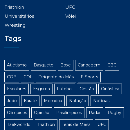
Triathlon
UFC
Universitários
Vôlei
Wrestling
Tags
Atletismo
Basquete
Boxe
Canoagem
CBC
COB
COI
Dirigente do Mês
E-Sports
Escolares
Esgrima
Futebol
Gestão
Ginástica
Judô
Karatê
Memória
Natação
Notícias
Olímpicos
Opinião
Paralímpicos
Radar
Rugby
Taekwondo
Triathlon
Tênis de Mesa
UFC