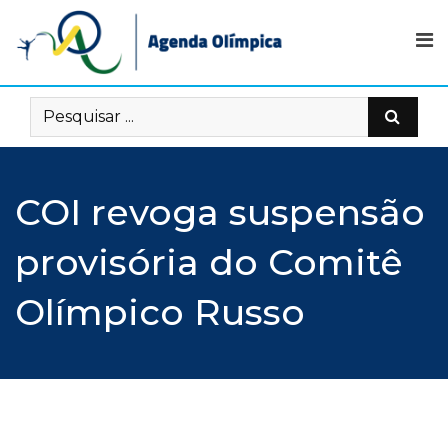
Skip
to
content
COI revoga suspensão
provisória do Comitê
Olímpico Russo