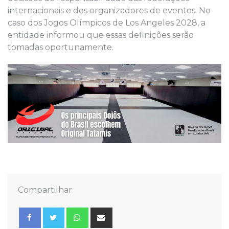
internacionais e dos organizadores de eventos. No
caso dos Jogos Olímpicos de Los Angeles 2028, a
entidade informou que essas definições serão
tomadas oportunamente.
Compartilhar
Whatsapp
Share
via