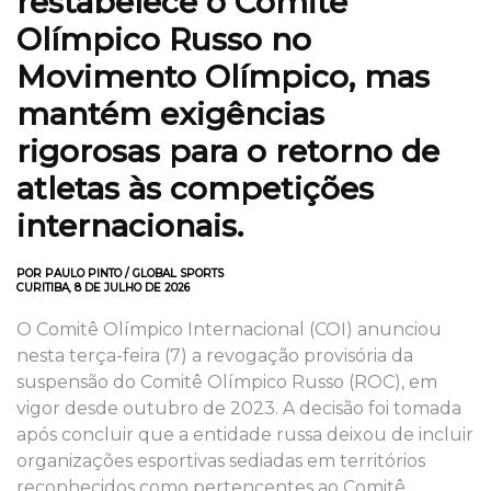
restabelece o Comitê
Olímpico Russo no
Movimento Olímpico, mas
mantém exigências
rigorosas para o retorno de
atletas às competições
internacionais.
POR PAULO PINTO / GLOBAL SPORTS
CURITIBA, 8 DE JULHO DE 2026
O Comitê Olímpico Internacional (COI) anunciou
nesta terça-feira (7) a revogação provisória da
suspensão do Comitê Olímpico Russo (ROC), em
vigor desde outubro de 2023. A decisão foi tomada
após concluir que a entidade russa deixou de incluir
organizações esportivas sediadas em territórios
reconhecidos como pertencentes ao Comitê