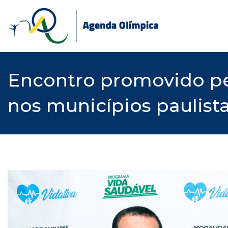
Skip
to
content
Encontro promovido pe
nos municípios paulist