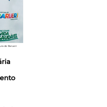
ura de Barueri
ria
mento