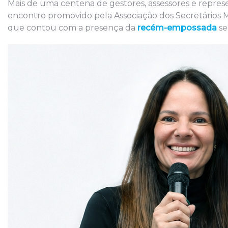
Mais de uma centena de gestores, assessores e represe
encontro promovido pela Associação dos Secretários 
que contou com a presença da
recém-empossada
se