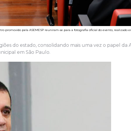
ntro promovido pela ASEMESP reuniram-se para a fotografia oficial do evento, realizado 
s regiões do estado, consolidando mais uma vez o papel d
nicipal em São Paulo.