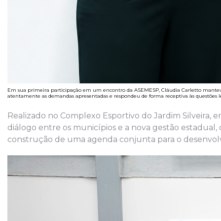
Em sua primeira participação em um encontro da ASEMESP, Cláudia Carletto manteve
atentamente as demandas apresentadas e respondeu de forma receptiva às questões le
Realizado no Complexo Esportivo do Jardim Silveira, e
diálogo entre os municípios e a nova gestão estadual,
construção de uma agenda conjunta para o desenvolv