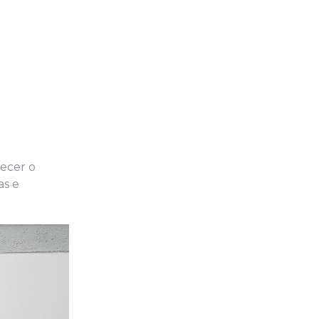
lecer o
as e