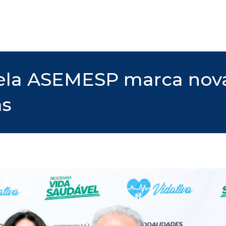
la ASEMESP marca nova 
as