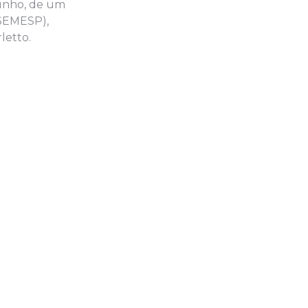
junho, de um
ASEMESP),
letto.