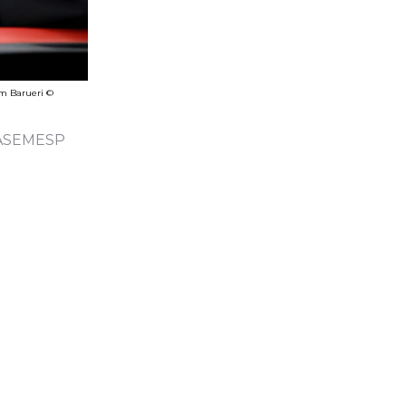
em Barueri ©
a ASEMESP