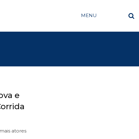
MENU
ova e
orrida
emais atores