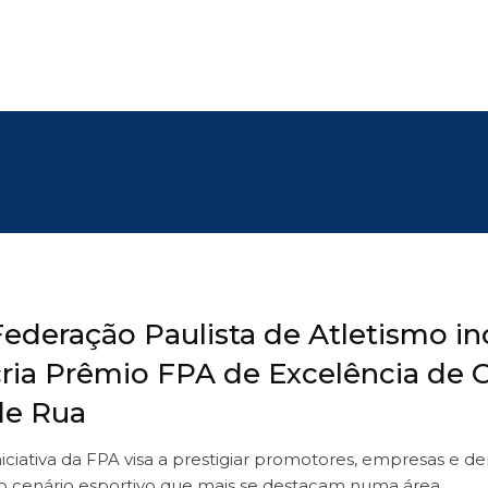
Federação Paulista de Atletismo in
cria Prêmio FPA de Excelência de C
de Rua
niciativa da FPA visa a prestigiar promotores, empresas e d
o cenário esportivo que mais se destacam numa área…