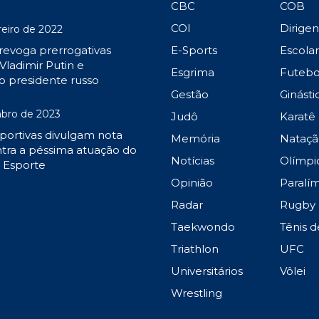
CBC
COB
COI
Dirige
reiro de 2022
 revoga prerrogativas
E-Sports
Escola
Vladimir Putin e
Esgrima
Futebo
o presidente russo
Gestão
Ginásti
bro de 2023
Judô
Karatê
portivas divulgam nota
Memória
Nataçã
tra a péssima atuação do
Notícias
Olímpi
o Esporte
Opinião
Paralí
Radar
Rugby
Taekwondo
Tênis 
Triathlon
UFC
Universitários
Vôlei
Wrestling