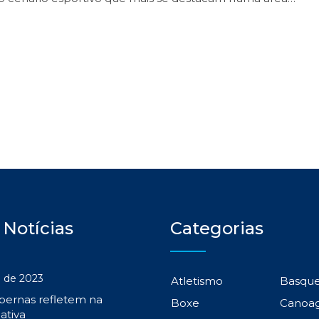
 Notícias
Categorias
 de 2023
Atletismo
Basqu
 pernas refletem na
Boxe
Canoa
ativa