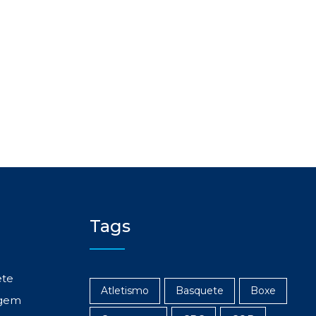
Tags
ete
Atletismo
Basquete
Boxe
gem