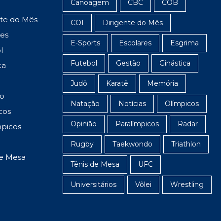
Canoagem
CBC
COB
nte do Mês
COI
Dirigente do Mês
res
E-Sports
Escolares
Esgrima
l
Futebol
Gestão
Ginástica
ca
Judô
Karatê
Memória
o
Natação
Notícias
Olímpicos
cos
Opinião
Paralímpicos
Radar
mpicos
Rugby
Taekwondo
Triathlon
de Mesa
Tênis de Mesa
UFC
Universitários
Vôlei
Wrestling