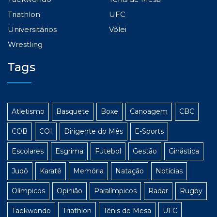
Triathlon
UFC
Universitários
Vôlei
Wrestling
Tags
Atletismo
Basquete
Boxe
Canoagem
CBC
COB
COI
Dirigente do Mês
E-Sports
Escolares
Esgrima
Futebol
Gestão
Ginástica
Judô
Karatê
Memória
Natação
Notícias
Olímpicos
Opinião
Paralímpicos
Radar
Rugby
Taekwondo
Triathlon
Tênis de Mesa
UFC