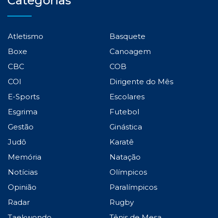
Categorias
Atletismo
Basquete
Boxe
Canoagem
CBC
COB
COI
Dirigente do Mês
E-Sports
Escolares
Esgrima
Futebol
Gestão
Ginástica
Judô
Karatê
Memória
Natação
Notícias
Olímpicos
Opinião
Paralímpicos
Radar
Rugby
Taekwondo
Tênis de Mesa