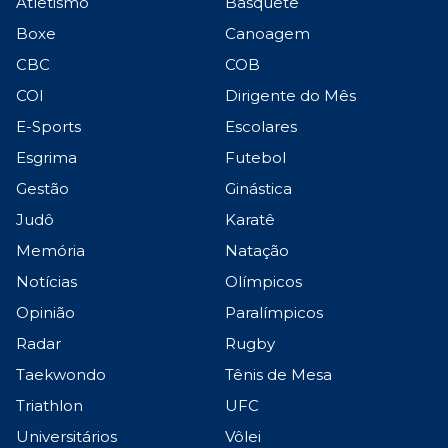
Atletismo
Basquete
Boxe
Canoagem
CBC
COB
COI
Dirigente do Mês
E-Sports
Escolares
Esgrima
Futebol
Gestão
Ginástica
Judô
Karatê
Memória
Natação
Notícias
Olímpicos
Opinião
Paralímpicos
Radar
Rugby
Taekwondo
Tênis de Mesa
Triathlon
UFC
Universitários
Vôlei