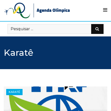
Skip
to
content
Karatê
KARATÊ