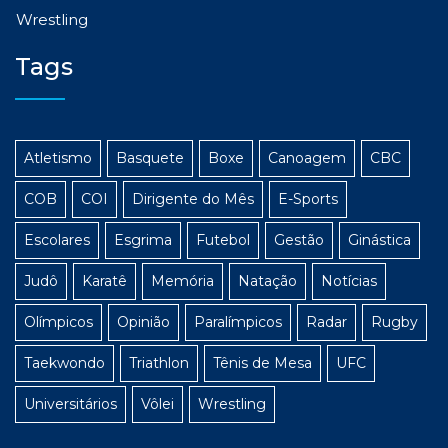
Wrestling
Tags
Atletismo
Basquete
Boxe
Canoagem
CBC
COB
COI
Dirigente do Mês
E-Sports
Escolares
Esgrima
Futebol
Gestão
Ginástica
Judô
Karatê
Memória
Natação
Notícias
Olímpicos
Opinião
Paralímpicos
Radar
Rugby
Taekwondo
Triathlon
Tênis de Mesa
UFC
Universitários
Vôlei
Wrestling