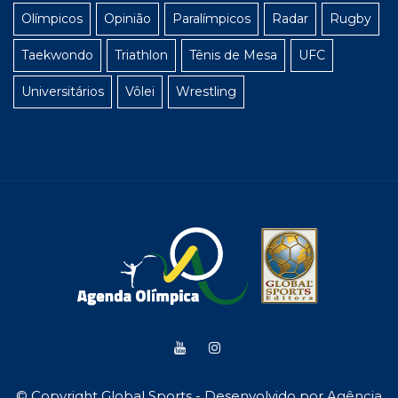
Olímpicos
Opinião
Paralímpicos
Radar
Rugby
Taekwondo
Triathlon
Tênis de Mesa
UFC
Universitários
Vôlei
Wrestling
© Copyright Global Sports - Desenvolvido por
Agência