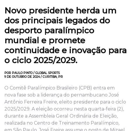
Novo presidente herda um
dos principais legados do
desporto paralímpico
mundial e promete
continuidade e inovação para
o ciclo 2025/2029.
POR PAULO PINTO / GLOBAL SPORTS
9 DE OUTUBRO DE 2024 / CURITIBA, PR
O Comitê Paralímpico Brasileiro (CPB) entra em
nova fase sob a liderança do pernambucano José
Antônio Ferreira Freire, eleito presidente para o ciclo
2025/2029. A eleição ocorreu nesta quarta-feira (2),
durante a Assembleia Geral Ordinária de Eleição,
realizada no Centro de Treinamento Paralímpico,
em São Paulo. José Freire assume o posto de Mizael