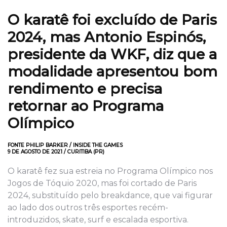
O karatê foi excluído de Paris
2024, mas Antonio Espinós,
presidente da WKF, diz que a
modalidade apresentou bom
rendimento e precisa
retornar ao Programa
Olímpico
FONTE PHILIP BARKER / INSIDE THE GAMES
9 DE AGOSTO DE 2021 / CURITIBA (PR)
O karatê fez sua estreia no Programa Olímpico nos
Jogos de Tóquio 2020, mas foi cortado de Paris
2024, substituído pelo breakdance, que vai figurar
ao lado dos outros três esportes recém-
introduzidos, skate, surf e escalada esportiva.