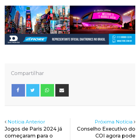
Compartilhar
Whatsapp
Share
via
Email
Notícia Anterior
Próxima Notícia
Jogos de Paris 2024 já
Conselho Executivo do
começaram para o
COI agora pode