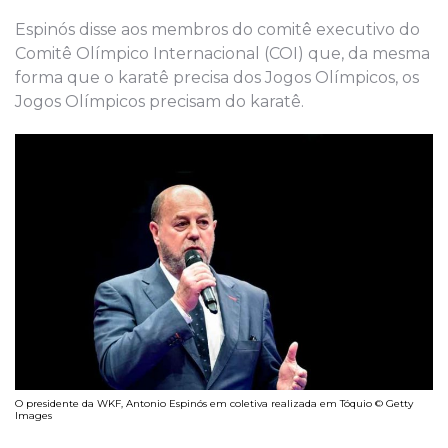
Espinós disse aos membros do comitê executivo do
Comitê Olímpico Internacional (COI) que, da mesma
forma que o karatê precisa dos Jogos Olímpicos, os
Jogos Olímpicos precisam do karatê.
O presidente da WKF, Antonio Espinós em coletiva realizada em Tóquio © Getty
Images