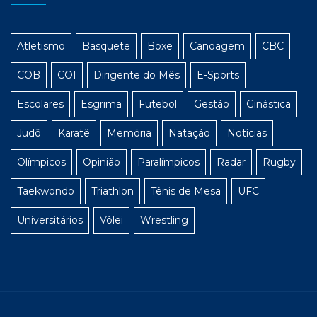
Atletismo
Basquete
Boxe
Canoagem
CBC
COB
COI
Dirigente do Mês
E-Sports
Escolares
Esgrima
Futebol
Gestão
Ginástica
Judô
Karatê
Memória
Natação
Notícias
Olímpicos
Opinião
Paralímpicos
Radar
Rugby
Taekwondo
Triathlon
Tênis de Mesa
UFC
Universitários
Vôlei
Wrestling