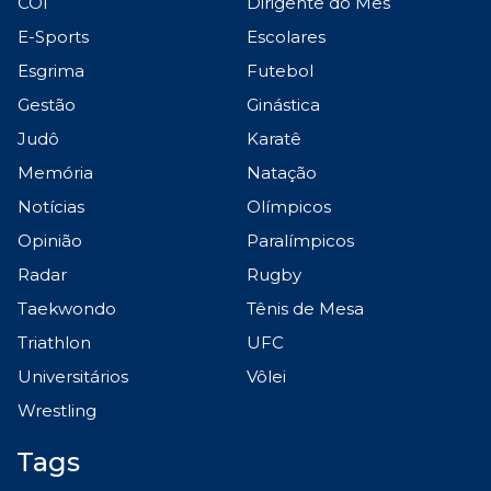
COI
Dirigente do Mês
E-Sports
Escolares
Esgrima
Futebol
Gestão
Ginástica
Judô
Karatê
Memória
Natação
Notícias
Olímpicos
Opinião
Paralímpicos
Radar
Rugby
Taekwondo
Tênis de Mesa
Triathlon
UFC
Universitários
Vôlei
Wrestling
Tags