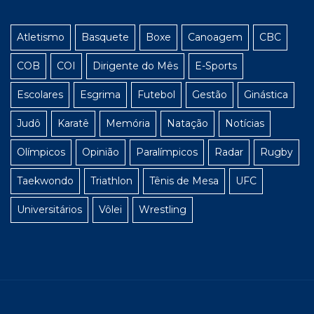
Atletismo
Basquete
Boxe
Canoagem
CBC
COB
COI
Dirigente do Mês
E-Sports
Escolares
Esgrima
Futebol
Gestão
Ginástica
Judô
Karatê
Memória
Natação
Notícias
Olímpicos
Opinião
Paralímpicos
Radar
Rugby
Taekwondo
Triathlon
Tênis de Mesa
UFC
Universitários
Vôlei
Wrestling