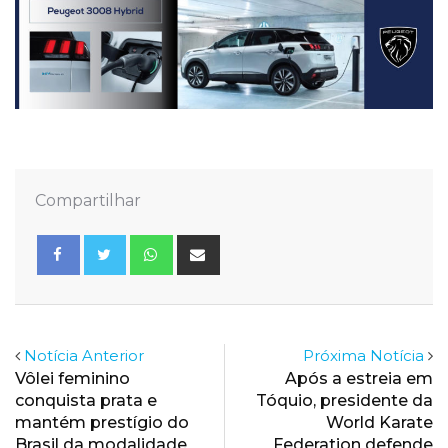
Compartilhar
Whatsapp
Share
via
Email
Notícia Anterior
Próxima Notícia
Vôlei feminino
Após a estreia em
conquista prata e
Tóquio, presidente da
mantém prestígio do
World Karate
Brasil da modalidade
Federation defende