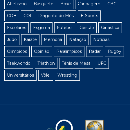
Atletismo
Basquete
Boxe
Canoagem
CBC
COB
COI
Dirigente do Mês
E-Sports
Escolares
Esgrima
Futebol
Gestão
Ginástica
Judô
Karatê
Memória
Natação
Notícias
Olímpicos
Opinião
Paralímpicos
Radar
Rugby
Taekwondo
Triathlon
Tênis de Mesa
UFC
Universitários
Vôlei
Wrestling