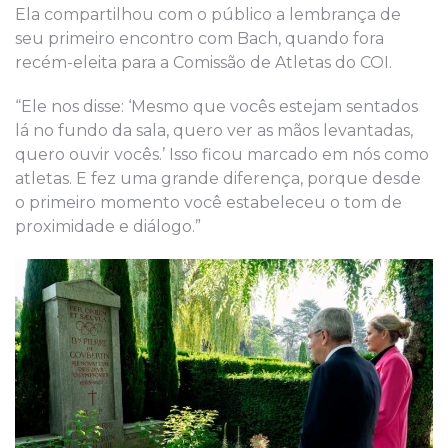
Ela compartilhou com o público a lembrança de
seu primeiro encontro com Bach, quando fora
recém-eleita para a Comissão de Atletas do COI.
“Ele nos disse: ‘Mesmo que vocês estejam sentados
lá no fundo da sala, quero ver as mãos levantadas,
quero ouvir vocês.’ Isso ficou marcado em nós como
atletas. E fez uma grande diferença, porque desde
o primeiro momento você estabeleceu o tom de
proximidade e diálogo.”