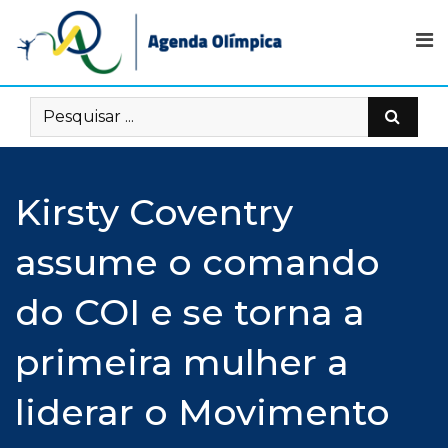
Skip
to
content
Kirsty Coventry
assume o comando
do COI e se torna a
primeira mulher a
liderar o Movimento