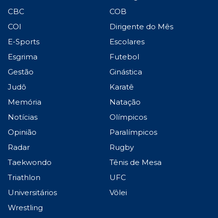
CBC
COB
COI
Dirigente do Mês
E-Sports
Escolares
Esgrima
Futebol
Gestão
Ginástica
Judô
Karatê
Memória
Natação
Notícias
Olímpicos
Opinião
Paralímpicos
Radar
Rugby
Taekwondo
Tênis de Mesa
Triathlon
UFC
Universitários
Vôlei
Wrestling