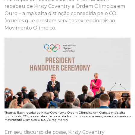
recebeu de Kirsty Coventry a Ordem Olímpica em
Ouro – a mais alta distinção concedida pelo COI
àqueles que prestam serviços excepcionais ao
Movimento Olímpico.
Thomas Bach recebe de Kirsty Coventry a Ordem Olímpica em Ouro, a mais alta
honraria do COI, concedida a personalidades que prestaram serviços excepcionais ao
Movimento Olímpico © IOC / Greg Martin
Em seu discurso de posse, Kirsty Coventry