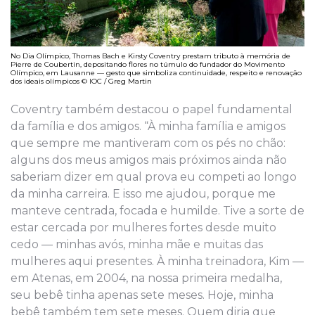
No Dia Olímpico, Thomas Bach e Kirsty Coventry prestam tributo à memória de
Pierre de Coubertin, depositando flores no túmulo do fundador do Movimento
Olímpico, em Lausanne — gesto que simboliza continuidade, respeito e renovação
dos ideais olímpicos © IOC / Greg Martin
Coventry também destacou o papel fundamental
da família e dos amigos. “À minha família e amigos
que sempre me mantiveram com os pés no chão:
alguns dos meus amigos mais próximos ainda não
saberiam dizer em qual prova eu competi ao longo
da minha carreira. E isso me ajudou, porque me
manteve centrada, focada e humilde. Tive a sorte de
estar cercada por mulheres fortes desde muito
cedo — minhas avós, minha mãe e muitas das
mulheres aqui presentes. À minha treinadora, Kim —
em Atenas, em 2004, na nossa primeira medalha,
seu bebê tinha apenas sete meses. Hoje, minha
bebê também tem sete meses. Quem diria que