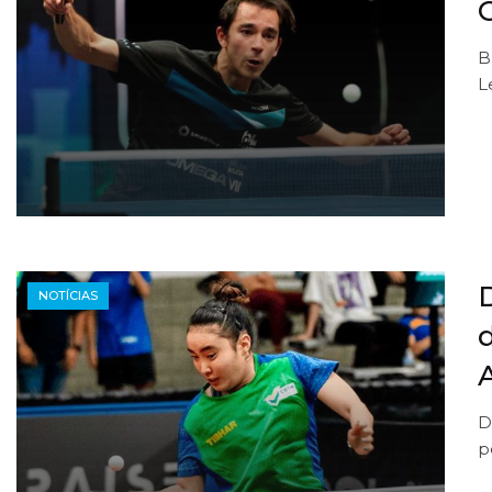
B
L
D
NOTÍCIAS
D
p