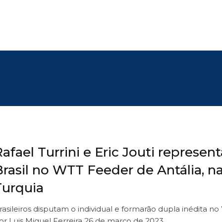
afael Turrini e Eric Jouti represen
Brasil no WTT Feeder de Antália, n
Turquia
rasileiros disputam o individual e formarão dupla inédita 
or Luis Miguel Ferreira 26 de março de 2023…