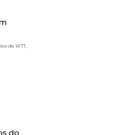
em
ulos de WTT,
os do