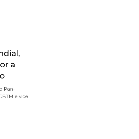
dial,
or a
ro
to Pan-
 CBTM e vice