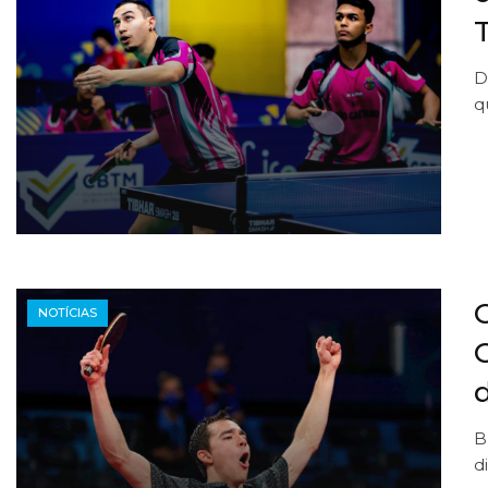
D
q
NOTÍCIAS
B
d