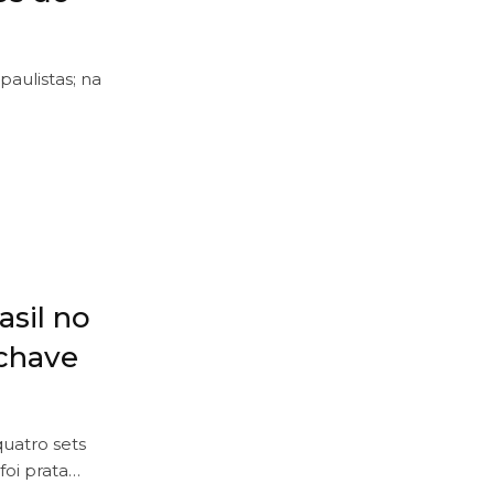
paulistas; na
asil no
chave
uatro sets
foi prata…