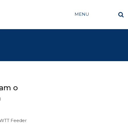
MENU
tam o
a
no WTT Feeder