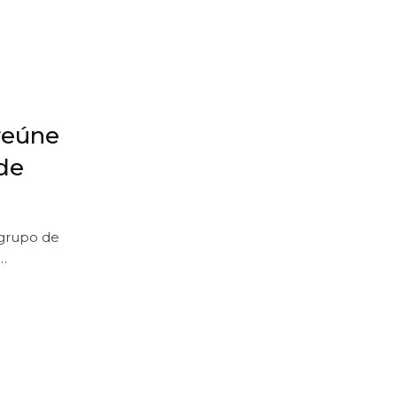
reúne
de
 grupo de
r…