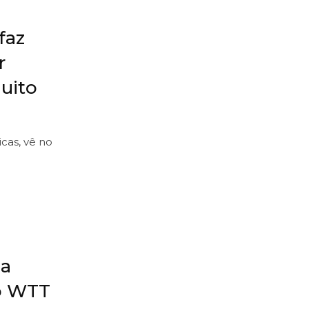
faz
r
uito
cas, vê no
za
o WTT