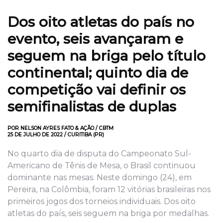
Dos oito atletas do país no
evento, seis avançaram e
seguem na briga pelo título
continental; quinto dia de
competição vai definir os
semifinalistas de duplas
POR NELSON AYRES FATO & AÇÃO / CBTM
25 DE JULHO DE 2022 / CURITIBA (PR)
No quarto dia de disputa do Campeonato Sul-
Americano de Tênis de Mesa, o Brasil continuou
dominante nas mesas. Neste domingo (24), em
Pereira, na Colômbia, foram 12 vitórias brasileiras nos
primeiros jogos dos torneios individuais. Dos oito
atletas do país, seis seguem na briga por medalhas.