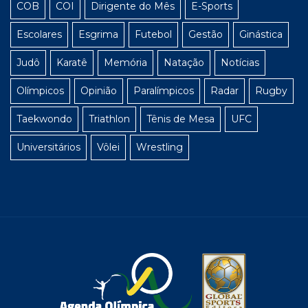
COB
COI
Dirigente do Mês
E-Sports
Escolares
Esgrima
Futebol
Gestão
Ginástica
Judô
Karatê
Memória
Natação
Notícias
Olímpicos
Opinião
Paralímpicos
Radar
Rugby
Taekwondo
Triathlon
Tênis de Mesa
UFC
Universitários
Vôlei
Wrestling