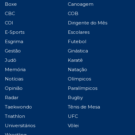
Boxe
Canoagem
CBC
COB
COI
Dirigente do Mês
E-Sports
Escolares
Esgrima
Futebol
Gestão
Ginástica
Judô
Karatê
Memória
Natação
Notícias
Olímpicos
Opinião
Paralímpicos
Radar
Rugby
Taekwondo
Tênis de Mesa
Triathlon
UFC
Universitários
Vôlei
Wrestling