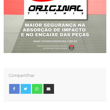
Compartilhar
Whatsapp
Share
via
Email