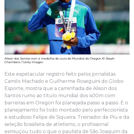
Alison dos Santos com a medalha de ouro do Mundial do Oregon © Steph
Chambers / Getty Images
Este espetacular registro feito pelos jornalistas
Camilo Machado e Guilherme Roseguini do Globo
Esporte, mostra que a caminhada de Alison dos
Santos rumo ao título mundial dos 400m com
barreiras em Oregon foi planejada passo a passo. E o
planejamento foi todo montado pelo perfeccionista
e estudioso Felipe de Siqueira. Treinador de Piu e da
seleção brasileira de atletismo, o profissional
esmiuçou tudo o que o paulista de São Joaquim da