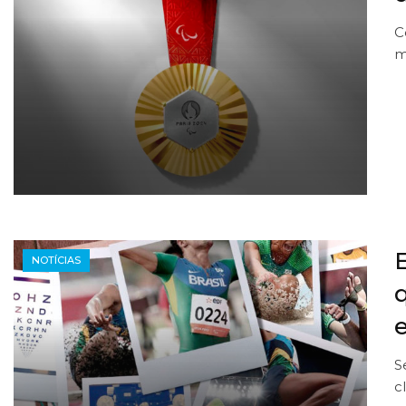
C
m
NOTÍCIAS
S
c