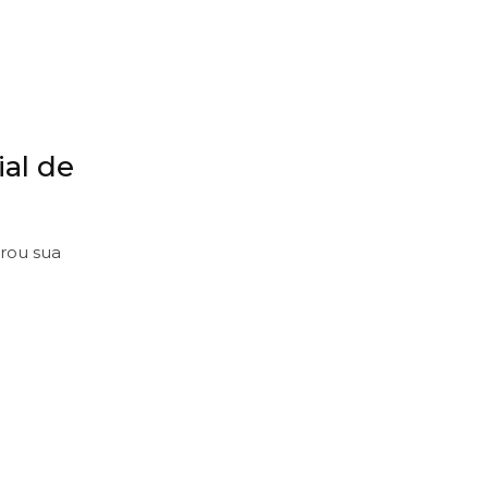
al de
erou sua