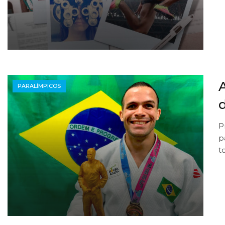
A
PARALÍMPICOS
P
p
t