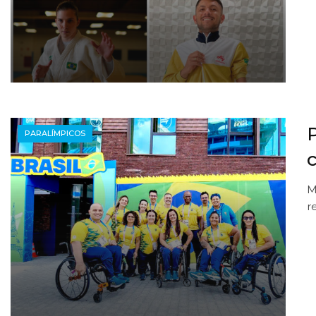
PARALÍMPICOS
M
r