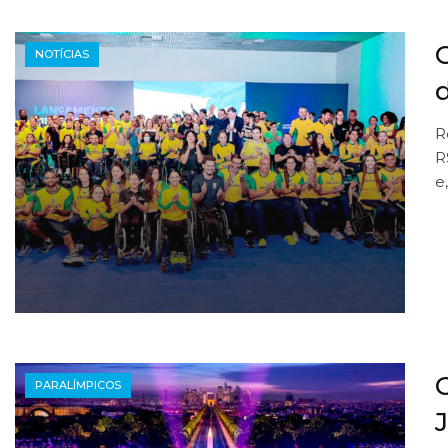
NOTÍCIAS
R
R
e
PARALÍMPICOS