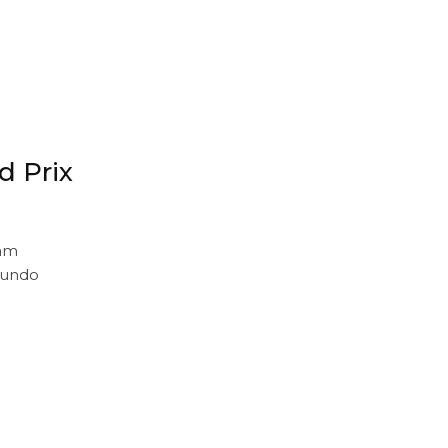
d Prix
ram
egundo