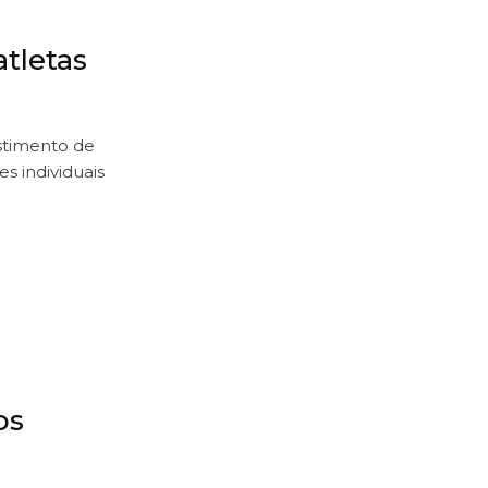
tletas
stimento de
s individuais
os