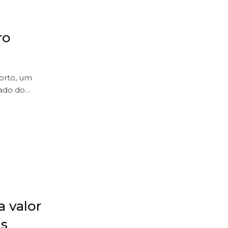
ro
orto, um
tado do…
a valor
is