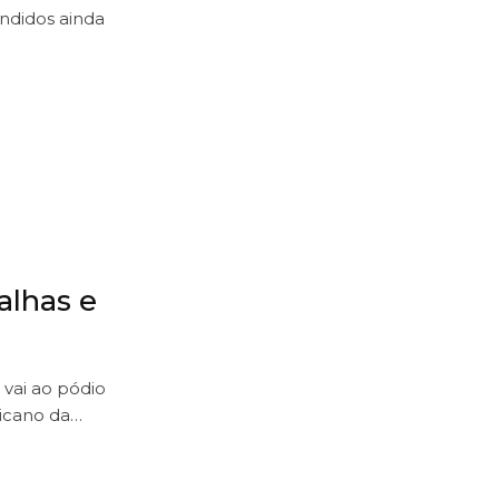
endidos ainda
alhas e
 vai ao pódio
icano da…