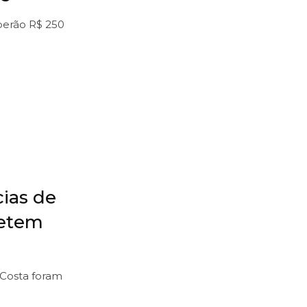
berão R$ 250
ias de
petem
 Costa foram