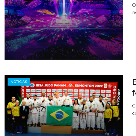
O
n
NOTÍCIAS
C
c