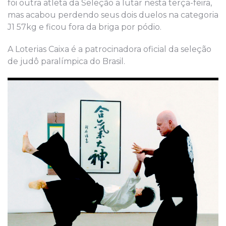
foi outra atleta da Seleção a lutar nesta terça-feira,
mas acabou perdendo seus dois duelos na categoria
J1 57kg e ficou fora da briga por pódio.
A Loterias Caixa é a patrocinadora oficial da seleção
de judô paralímpica do Brasil.