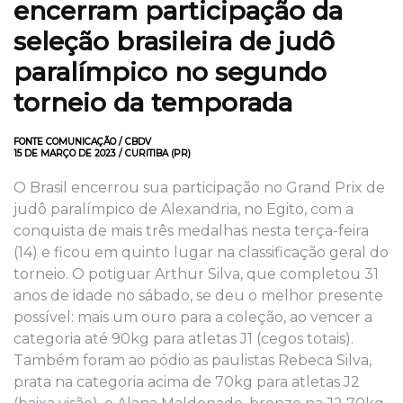
encerram participação da
seleção brasileira de judô
paralímpico no segundo
torneio da temporada
FONTE COMUNICAÇÃO / CBDV
15 DE MARÇO DE 2023 / CURITIBA (PR)
O Brasil encerrou sua participação no Grand Prix de
judô paralímpico de Alexandria, no Egito, com a
conquista de mais três medalhas nesta terça-feira
(14) e ficou em quinto lugar na classificação geral do
torneio. O potiguar Arthur Silva, que completou 31
anos de idade no sábado, se deu o melhor presente
possível: mais um ouro para a coleção, ao vencer a
categoria até 90kg para atletas J1 (cegos totais).
Também foram ao pódio as paulistas Rebeca Silva,
prata na categoria acima de 70kg para atletas J2