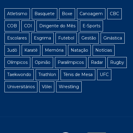
Atletismo
Basquete
Boxe
Canoagem
CBC
COB
COI
Dirigente do Mês
E-Sports
Escolares
Esgrima
Futebol
Gestão
Ginástica
Judô
Karatê
Memória
Natação
Notícias
Olímpicos
Opinião
Paralímpicos
Radar
Rugby
Taekwondo
Triathlon
Tênis de Mesa
UFC
Universitários
Vôlei
Wrestling