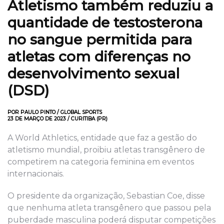
Atletismo também reduziu a
quantidade de testosterona
no sangue permitida para
atletas com diferenças no
desenvolvimento sexual
(DSD)
POR PAULO PINTO / GLOBAL SPORTS
23 DE MARÇO DE 2023 / CURITIBA (PR)
A World Athletics, entidade que faz a gestão do
atletismo mundial, proibiu atletas transgênero de
competirem na categoria feminina em eventos
internacionais.
O presidente da organização, Sebastian Coe, disse
que nenhuma atleta transgênero que passou pela
puberdade masculina poderá disputar competições