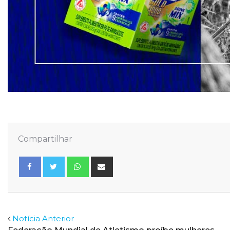
Compartilhar
Whatsapp
Share
via
Email
Facebook
Twitter
Notícia Anterior