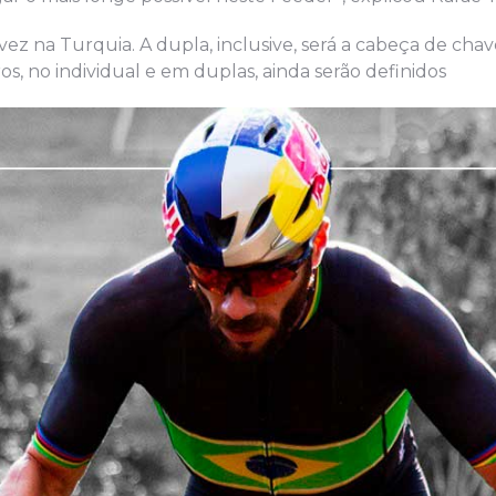
a vez na Turquia. A dupla, inclusive, será a cabeça de ch
ros, no individual e em duplas, ainda serão definidos