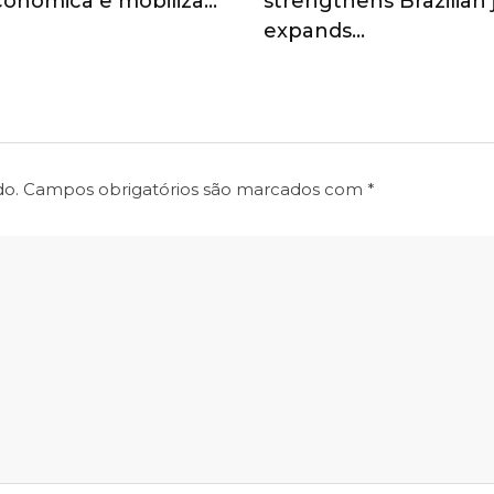
onômica e mobiliza…
strengthens Brazilian
expands…
do.
Campos obrigatórios são marcados com
*