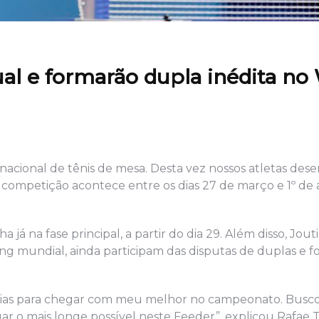
dual e formarão dupla inédita n
rnacional de tênis de mesa. Desta vez nossos atletas de
competição acontece entre os dias 27 de março e 1º de a
a já na fase principal, a partir do dia 29. Além disso, Jouti
ng mundial, ainda participam das disputas de duplas e 
s dias para chegar com meu melhor no campeonato. Busc
o mais longe possível neste Feeder”, explicou Rafae Tu