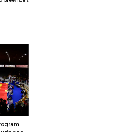
o Green Belt
Program