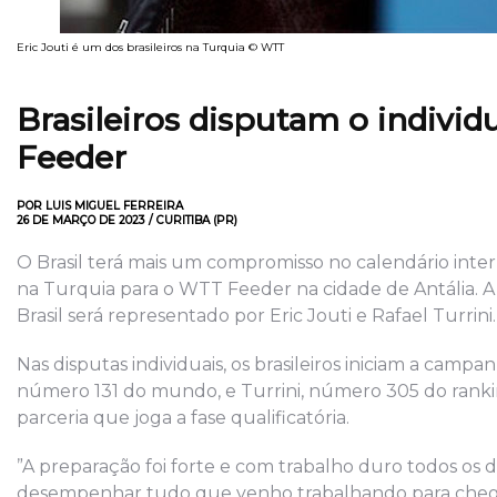
Eric Jouti é um dos brasileiros na Turquia © WTT
Brasileiros disputam o indivi
Feeder
POR LUIS MIGUEL FERREIRA
26 DE MARÇO DE 2023 / CURITIBA (PR)
O Brasil terá mais um compromisso no calendário inte
na Turquia para o WTT Feeder na cidade de Antália. A 
Brasil será representado por Eric Jouti e Rafael Turrini.
Nas disputas individuais, os brasileiros iniciam a campanh
número 131 do mundo, e Turrini, número 305 do ranki
parceria que joga a fase qualificatória.
”A preparação foi forte e com trabalho duro todos o
desempenhar tudo que venho trabalhando para chegar 