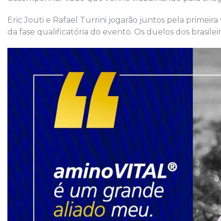
Eric Jouti e Rafael Turrini jogarão juntos pela primeir
da fase qualificatória do evento. Os duelos dos brasilei