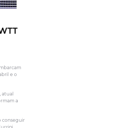
o WTT
sembarcam
bril e o
, atual
formam a
o conseguir
rrini.