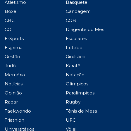
Atletismo
Basquete
Boxe
Canoagem
CBC
COB
COI
Dirigente do Mês
E-Sports
Escolares
Esgrima
Futebol
Gestão
Ginástica
Judô
Karatê
Memória
Natação
Notícias
Olímpicos
Opinião
Paralímpicos
Radar
Rugby
Taekwondo
Tênis de Mesa
Triathlon
UFC
Universitários
Vôlei