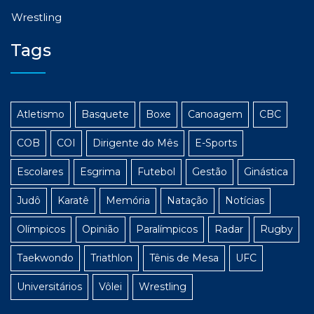
Wrestling
Tags
Atletismo
Basquete
Boxe
Canoagem
CBC
COB
COI
Dirigente do Mês
E-Sports
Escolares
Esgrima
Futebol
Gestão
Ginástica
Judô
Karatê
Memória
Natação
Notícias
Olímpicos
Opinião
Paralímpicos
Radar
Rugby
Taekwondo
Triathlon
Tênis de Mesa
UFC
Universitários
Vôlei
Wrestling