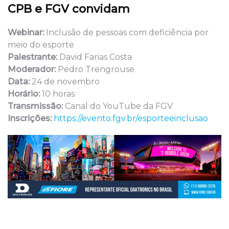
CPB e FGV convidam
Webinar:
Inclusão de pessoas com deficiência por
meio do esporte
Palestrante:
David Farias Costa
Moderador:
Pedro Trengrouse
Data:
24 de novembro
Horário:
10 horas
Transmissão:
Canal do YouTube da FGV
Inscrições:
https://evento.fgv.br/esporteeinclusao