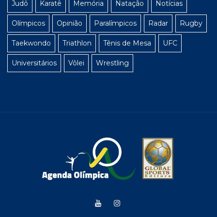
Judô
Karatê
Memória
Natação
Notícias
Olímpicos
Opinião
Paralímpicos
Radar
Rugby
Taekwondo
Triathlon
Tênis de Mesa
UFC
Universitários
Vôlei
Wrestling