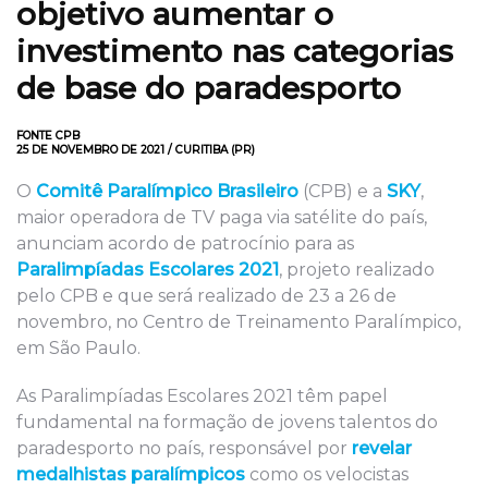
objetivo aumentar o
investimento nas categorias
de base do paradesporto
FONTE CPB
25 DE NOVEMBRO DE 2021 / CURITIBA (PR)
O
Comitê Paralímpico Brasileiro
(CPB) e a
SKY
,
maior operadora de TV paga via satélite do país,
anunciam acordo de patrocínio para as
Paralimpíadas Escolares 2021
, projeto realizado
pelo CPB e que será realizado de 23 a 26 de
novembro, no Centro de Treinamento Paralímpico,
em São Paulo.
As Paralimpíadas Escolares 2021 têm papel
fundamental na formação de jovens talentos do
paradesporto no país, responsável por
revelar
medalhistas paralímpicos
como os velocistas