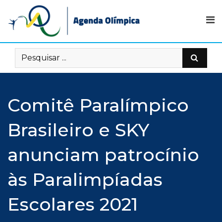
Skip
to
content
Comitê Paralímpico
Brasileiro e SKY
anunciam patrocínio
às Paralimpíadas
Escolares 2021