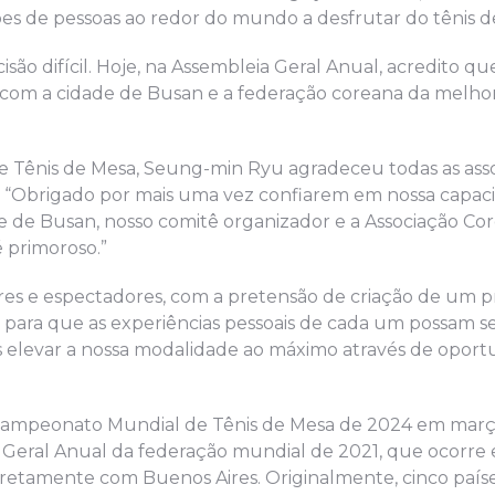
ões de pessoas ao redor do mundo a desfrutar do tênis d
o difícil. Hoje, na Assembleia Geral Anual, acredito qu
a com a cidade de Busan e a federação coreana da melho
e Tênis de Mesa, Seung-min Ryu agradeceu todas as ass
n. “Obrigado por mais uma vez confiarem em nossa capac
de de Busan, nosso comitê organizador e a Associação Co
é primoroso.”
res e espectadores, com a pretensão de criação de um 
para que as experiências pessoais de cada um possam s
 elevar a nossa modalidade ao máximo através de oport
s do Campeonato Mundial de Tênis de Mesa de 2024 em mar
ão Geral Anual da federação mundial de 2021, que ocorre
iretamente com Buenos Aires. Originalmente, cinco paíse