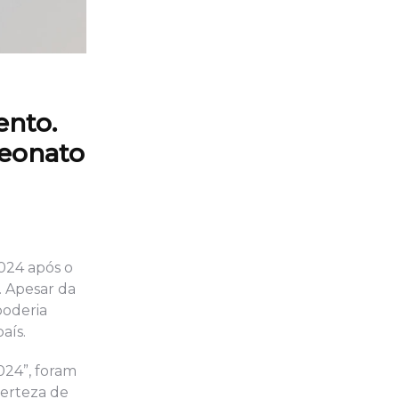
ento.
peonato
2024 após o
. Apesar da
poderia
aís.
024”, foram
certeza de