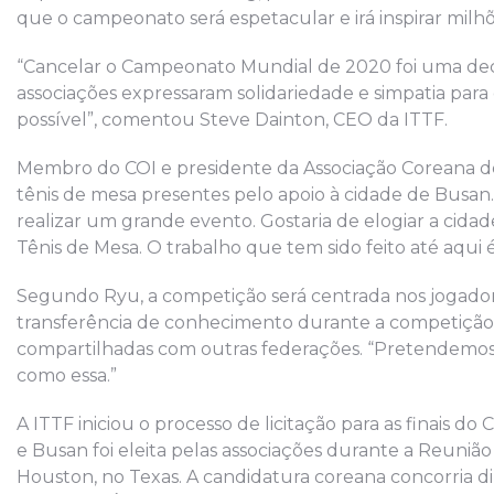
que o campeonato será espetacular e irá inspirar milh
“Cancelar o Campeonato Mundial de 2020 foi uma decisã
associações expressaram solidariedade e simpatia par
possível”, comentou Steve Dainton, CEO da ITTF.
Membro do COI e presidente da Associação Coreana d
tênis de mesa presentes pelo apoio à cidade de Busa
realizar um grande evento. Gostaria de elogiar a cida
Tênis de Mesa. O trabalho que tem sido feito até aqui 
Segundo Ryu, a competição será centrada nos jogado
transferência de conhecimento durante a competição 
compartilhadas com outras federações. “Pretendemos
como essa.”
A ITTF iniciou o processo de licitação para as finai
e Busan foi eleita pelas associações durante a Reuni
Houston, no Texas. A candidatura coreana concorria d