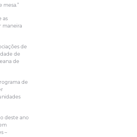
e mesa.”
e as
r maneira
ociações de
idade de
reana de
programa de
er
unidades
ço deste ano
 em
s –