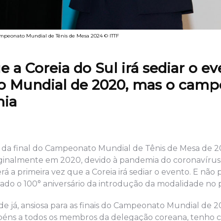
Campeonato Mundial de Tênis de Mesa 2024 © ITTF
 a Coreia do Sul irá sediar o ev
 do Mundial de 2020, mas o cam
mia
triã da final do Campeonato Mundial de Tênis de Mesa de 
iginalmente em 2020, devido à pandemia do coronavírus
erá a primeira vez que a Coreia irá sediar o evento. E não 
do o 100° aniversário da introdução da modalidade no p
de já, ansiosa para as finais do Campeonato Mundial de 2
arabéns a todos os membros da delegação coreana, tenho 