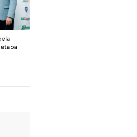
pela
 etapa