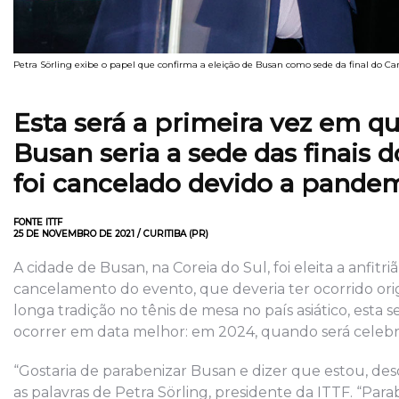
Petra Sörling exibe o papel que confirma a eleição de Busan como sede da final do 
Esta será a primeira vez em que
Busan seria a sede das finais
foi cancelado devido a pande
FONTE ITTF
25 DE NOVEMBRO DE 2021 / CURITIBA (PR)
A cidade de Busan, na Coreia do Sul, foi eleita a anfi
cancelamento do evento, que deveria ter ocorrido or
longa tradição no tênis de mesa no país asiático, esta s
ocorrer em data melhor: em 2024, quando será celebra
“Gostaria de parabenizar Busan e dizer que estou, des
as palavras de Petra Sörling, presidente da ITTF. “P