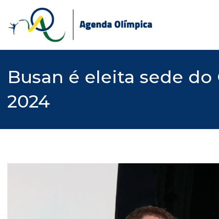
Skip
to
content
Busan é eleita sede d
2024