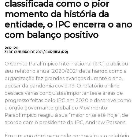
classificada como o pior
momento da história da
entidade, o IPC encerra o ano
com balanço positivo
POR IPC
31 DE OUTUBRO DE 2021 / CURITIBA (PR)
O Comitê Paralímpico Internacional (IPC) publicou
seu relatório anual 2020/2021 detalhando como a
organização fez grandes avanços durante o ano,
apesar da pandemia covid-19. O relatório online
destaca várias conquistas importantes e áreas de
progresso feitas pelo IPC em 2020 e descreve como
o órgão governante global do Movimento
Paraolímpico reagiu à sua “maior crise até hoje”, de
acordo com o presidente do IPC, Andrew Parsons.
Em um ano dominado pelo coronavírus, o relatório