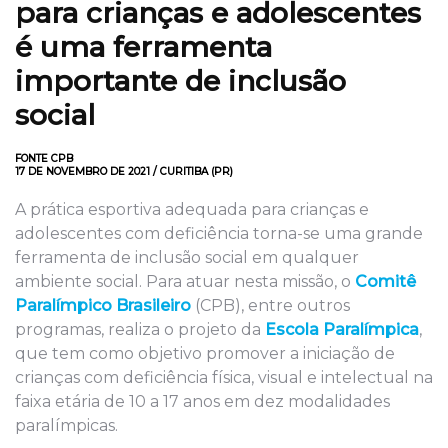
para crianças e adolescentes
é uma ferramenta
importante de inclusão
social
FONTE CPB
17 DE NOVEMBRO DE 2021 / CURITIBA (PR)
A prática esportiva adequada para crianças e
adolescentes com deficiência torna-se uma grande
ferramenta de inclusão social em qualquer
ambiente social. Para atuar nesta missão, o
Comitê
Paralímpico Brasileiro
(CPB), entre outros
programas, realiza o projeto da
Escola Paralímpica
,
que tem como objetivo promover a iniciação de
crianças com deficiência física, visual e intelectual na
faixa etária de 10 a 17 anos em dez modalidades
paralímpicas.