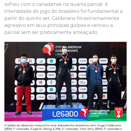
sofreu com o canadense na quarta parcial. A
intensidade do jogo do brasileiro foi fundamental a
partir do quinto set. Calderano foi extremamente
agressivo em seus principais golpes e venceu a
parcial sem ser praticamente ameaçado.
O pódio do absoluto masculino teve dobradinha brasileira com Hugo Calderano
(BRA) 1º colocado, Eugene Wang (CAN) 2º colocado, Vitor Ishiy (BRA) 3º colocado e