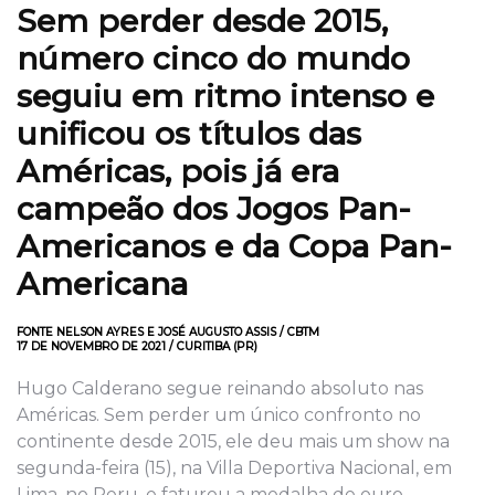
Sem perder desde 2015,
número cinco do mundo
seguiu em ritmo intenso e
unificou os títulos das
Américas, pois já era
campeão dos Jogos Pan-
Americanos e da Copa Pan-
Americana
FONTE NELSON AYRES E JOSÉ AUGUSTO ASSIS / CBTM
17 DE NOVEMBRO DE 2021 / CURITIBA (PR)
Hugo Calderano segue reinando absoluto nas
Américas. Sem perder um único confronto no
continente desde 2015, ele deu mais um show na
segunda-feira (15), na Villa Deportiva Nacional, em
Lima, no Peru, e faturou a medalha de ouro