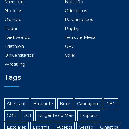
Memória
Natação
Notícias
Olímpicos
Opinião
Paralímpicos
Radar
Rugby
Taekwondo
Tênis de Mesa
Triathlon
UFC
Universitários
Vôlei
Wrestling
Tags
Atletismo
Basquete
Boxe
Canoagem
CBC
COB
COI
Dirigente do Mês
E-Sports
Escolares
Esgrima
Futebol
Gestão
Ginástica