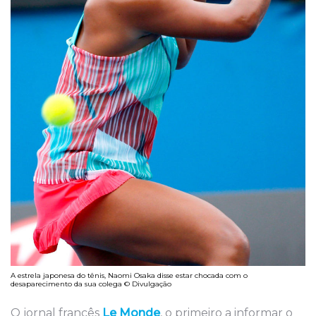
A estrela japonesa do tênis, Naomi Osaka disse estar chocada com o
desaparecimento da sua colega © Divulgação
O jornal francês
Le Monde
, o primeiro a informar o