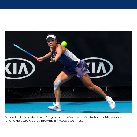
A estrela chinesa do tênis, Peng Shuai no Aberto da Austrália em Melbourne, em
janeiro de 2020 © Andy Brownbill / Associated Press