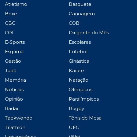
Atletismo
Basquete
Boxe
Canoagem
CBC
COB
COI
Dirigente do Mês
E-Sports
Escolares
Esgrima
Futebol
Gestão
Ginástica
Judô
Karatê
Memória
Natação
Notícias
Olímpicos
Opinião
Paralímpicos
Radar
Rugby
Taekwondo
Tênis de Mesa
Triathlon
UFC
Universitários
Vôlei