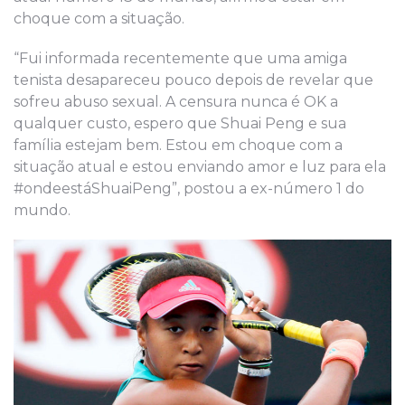
choque com a situação.
“Fui informada recentemente que uma amiga
tenista desapareceu pouco depois de revelar que
sofreu abuso sexual. A censura nunca é OK a
qualquer custo, espero que Shuai Peng e sua
família estejam bem. Estou em choque com a
situação atual e estou enviando amor e luz para ela
#ondeestáShuaiPeng”, postou a ex-número 1 do
mundo.