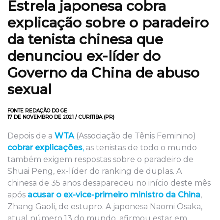
Estrela japonesa cobra
explicação sobre o paradeiro
da tenista chinesa que
denunciou ex-líder do
Governo da China de abuso
sexual
FONTE REDAÇÃO DO GE
17 DE NOVEMBRO DE 2021 / CURITIBA (PR)
Depois de a
WTA
(Associação de Tênis Feminino)
cobrar explicações
,
as tenistas de todo o mundo
também exigem respostas sobre o paradeiro de
Shuai Peng, ex-líder do ranking de duplas. A
chinesa de 35 anos desapareceu no início deste mês
após
acusar o ex-vice-primeiro ministro da China
,
Zhang Gaoli, de estupro. A japonesa Naomi Osaka,
atual número 13 do mundo, afirmou estar em