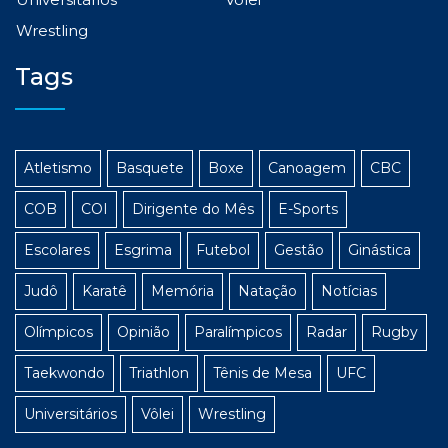
Wrestling
Tags
Atletismo
Basquete
Boxe
Canoagem
CBC
COB
COI
Dirigente do Mês
E-Sports
Escolares
Esgrima
Futebol
Gestão
Ginástica
Judô
Karatê
Memória
Natação
Notícias
Olímpicos
Opinião
Paralímpicos
Radar
Rugby
Taekwondo
Triathlon
Tênis de Mesa
UFC
Universitários
Vôlei
Wrestling