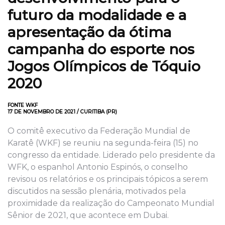
futuro da modalidade e a
apresentação da ótima
campanha do esporte nos
Jogos Olímpicos de Tóquio
2020
FONTE WKF
17 DE NOVEMBRO DE 2021 / CURITIBA (PR)
O comitê executivo da Federação Mundial de
Karatê (WKF) se reuniu na segunda-feira (15) no
congresso da entidade. Liderado pelo presidente da
WFK, o espanhol Antonio Espinós, o conselho
revisou os relatórios e os principais tópicos a serem
discutidos na sessão plenária, motivados pela
proximidade da realização do Campeonato Mundial
Sênior de 2021, que acontece em Dubai.