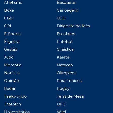
Atletismo
Basquete
Boxe
Canoagem
CBC
COB
COI
Dirigente do Mês
E-Sports
Escolares
Esgrima
Futebol
Gestão
Ginástica
Judô
Karatê
Memória
Natação
Notícias
Olímpicos
Opinião
Paralímpicos
Radar
Rugby
Taekwondo
Tênis de Mesa
Triathlon
UFC
Universitários
Vôlei