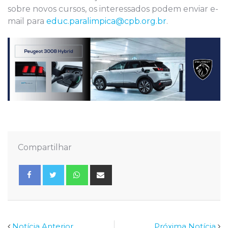
sobre novos cursos, os interessados podem enviar e-
mail para
educ.paralimpica@cpb.org.br
.
Compartilhar
Whatsapp
Share
via
Email
Notícia Anterior
Próxima Notícia