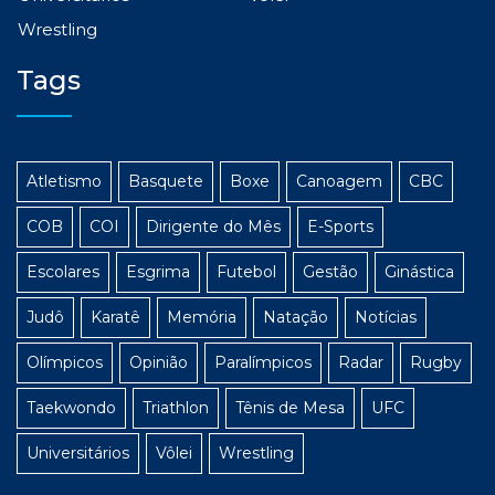
Wrestling
Tags
Atletismo
Basquete
Boxe
Canoagem
CBC
COB
COI
Dirigente do Mês
E-Sports
Escolares
Esgrima
Futebol
Gestão
Ginástica
Judô
Karatê
Memória
Natação
Notícias
Olímpicos
Opinião
Paralímpicos
Radar
Rugby
Taekwondo
Triathlon
Tênis de Mesa
UFC
Universitários
Vôlei
Wrestling