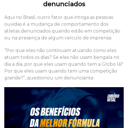
denunciados
Aqui no Brasil, outro fator que intriga as pessoas
ouvidas é a mudança de comportamento dos
atletas denunciados quando estão em competição
ou na presença de algum veículo de imprensa.
“Por que eles não continuam atuando como eles
atuam todos os dias? Se eles não usam bengala no
dia a dia, por que eles usam quando tem a Globo lá?
Por que eles usam quando tem uma competição
grande?”, questionou um denunciante.