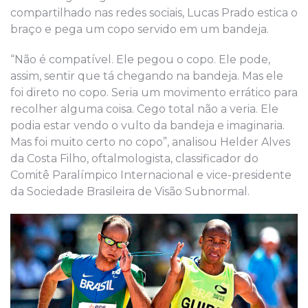
compartilhado nas redes sociais, Lucas Prado estica o
braço e pega um copo servido em um bandeja.
“Não é compatível. Ele pegou o copo. Ele pode,
assim, sentir que tá chegando na bandeja. Mas ele
foi direto no copo. Seria um movimento errático para
recolher alguma coisa. Cego total não a veria. Ele
podia estar vendo o vulto da bandeja e imaginaria.
Mas foi muito certo no copo”, analisou Helder Alves
da Costa Filho, oftalmologista, classificador do
Comitê Paralímpico Internacional e vice-presidente
da Sociedade Brasileira de Visão Subnormal.