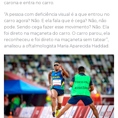
carona e entra no carro.
“A pessoa com deficiência visual é a que entrou no
carro agora? Não. E ela fala que é cega? Não, não
pode. Sendo cega fazer esse movimento? Não. Ela
foi direto na maçaneta do carro. O carro parou, ela
reconheceu e foi direto na maçaneta sem tatear”,
analisou a oftalmologista Maria Aparecida Haddad.