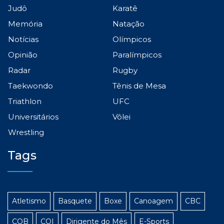
Judô
Karatê
Memória
Natação
Notícias
Olímpicos
Opinião
Paralímpicos
Radar
Rugby
Taekwondo
Tênis de Mesa
Triathlon
UFC
Universitários
Vôlei
Wrestling
Tags
Atletismo
Basquete
Boxe
Canoagem
CBC
COB
COI
Dirigente do Mês
E-Sports