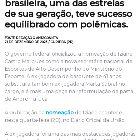
brasileira, uma das estrelas
de sua geração, teve sucesso
equilibrado com polêmicas.
FONTE REDAÇÃO O ANTAGONISTA
21 DE DEZEMBRO DE 2023 / CURITIBA (PR)
O governo federal oficializou a nomeação de Iziane
Castro Marques como a nova secretária nacional de
Esportes de Alto Desempenho do Ministério do
Esporte. A ex-jogadora de basquete de 41 anos
substitui a também ex-jogadora Marta Sobral no
cargo, e é mais uma peça na reformulação da pasta
de André Fufuca.
A publicação da
nomeação
de Iziane aconteceu
nesta quarta-feira (20), no Diário Oficial da União.
A ex-jogadora foi uma das mais destacadas jogadoras