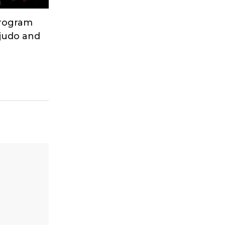
Program
 judo and