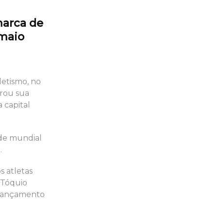
marca de
 maio
letismo, no
erou sua
 capital
rde mundial
.
s atletas
 Tóquio
 lançamento