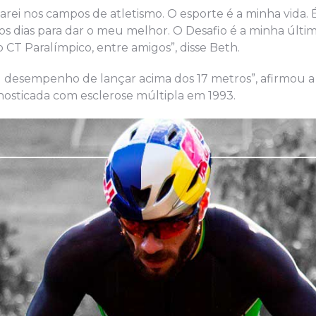
rei nos campos de atletismo. O esporte é a minha vida. 
 os dias para dar o meu melhor. O Desafio é a minha últi
CT Paralímpico, entre amigos”, disse Beth.
u desempenho de lançar acima dos 17 metros”, afirmou a
nosticada com esclerose múltipla em 1993.