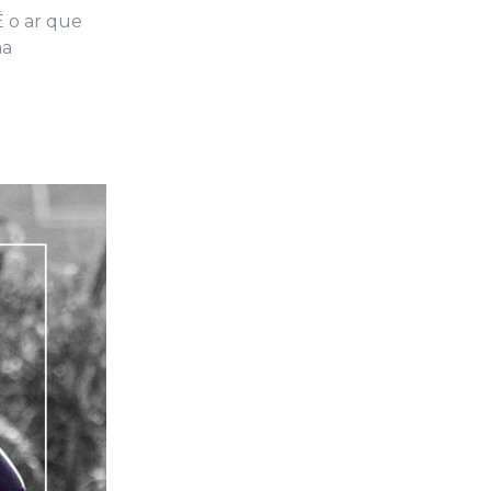
É o ar que
ma