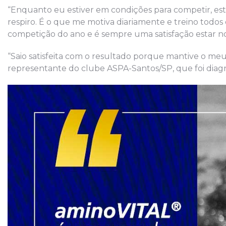
“Enquanto eu estiver em condições para competir, esta
respiro. É o que me motiva diariamente e treino todos
competição do ano e é sempre uma satisfação estar no 
“Saio satisfeita com o resultado porque mantive o me
representante do clube ASPA-Santos/SP, que foi diag