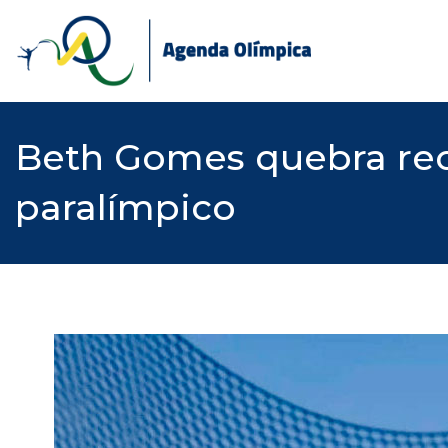
Skip
to
content
Beth Gomes quebra re
paralímpico