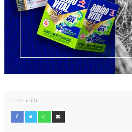
Compartilhar
Whatsapp
Share
via
Email
Facebook
Twitter