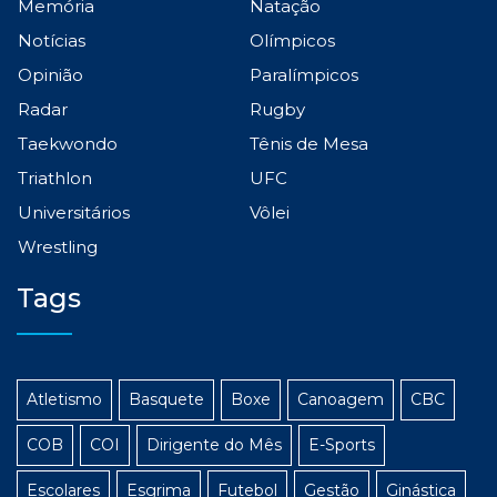
Memória
Natação
Notícias
Olímpicos
Opinião
Paralímpicos
Radar
Rugby
Taekwondo
Tênis de Mesa
Triathlon
UFC
Universitários
Vôlei
Wrestling
Tags
Atletismo
Basquete
Boxe
Canoagem
CBC
COB
COI
Dirigente do Mês
E-Sports
Escolares
Esgrima
Futebol
Gestão
Ginástica