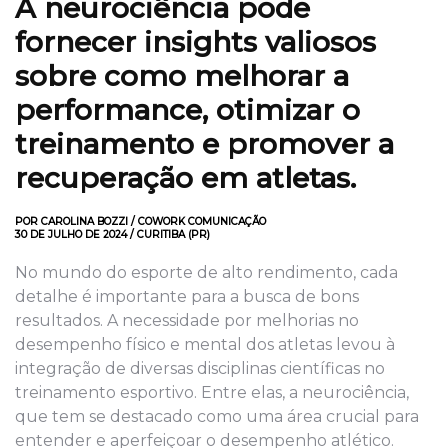
A neurociência pode
fornecer insights valiosos
sobre como melhorar a
performance, otimizar o
treinamento e promover a
recuperação em atletas.
POR CAROLINA BOZZI / COWORK COMUNICAÇÃO
30 DE JULHO DE 2024 / CURITIBA (PR)
No mundo do esporte de alto rendimento, cada
detalhe é importante para a busca de bons
resultados. A necessidade por melhorias no
desempenho físico e mental dos atletas levou à
integração de diversas disciplinas científicas no
treinamento esportivo. Entre elas, a neurociência,
que tem se destacado como uma área crucial para
entender e aperfeiçoar o desempenho atlético.