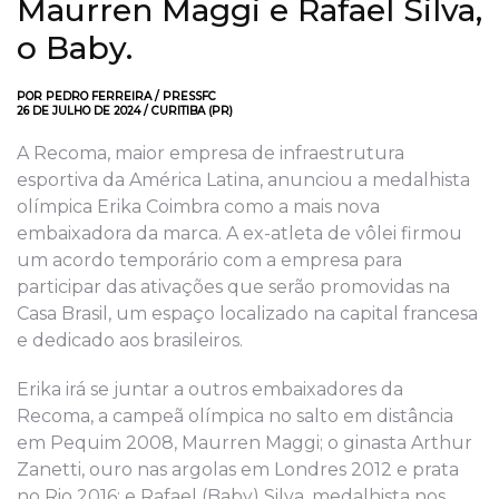
Maurren Maggi e Rafael Silva,
o Baby.
POR
PEDRO FERREIRA
/
PRESSFC
2
6
DE JULHO DE 2024 / CURITIBA (PR)
A Recoma, maior empresa de infraestrutura
esportiva da América Latina, anunciou a medalhista
olímpica Erika Coimbra como a mais nova
embaixadora da marca.
A ex-atleta de vôlei firmou
um acordo temporário com a empresa para
participar das ativações que serão promovidas na
Casa Brasil
, um espaço localizado na capital francesa
e dedicado aos brasileiros.
Erika irá se juntar a outros embaixadores da
Recoma, a campeã olímpica no salto em distância
em Pequim 2008, Maurren Maggi; o ginasta Arthur
Zanetti, ouro nas argolas em Londres 2012 e prata
no Rio 2016; e Rafael (Baby) Silva, medalhista nos