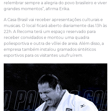
relembrar sempre a alegria do povo brasileiro e viver
grandes momentos”, afirma Erika.
A Casa Brasil vai receber apresentações culturais e
musicais. O local ficará aberto diariamente das 13h às
22h. A Recoma terá um espaço reservado para
receber convidados e montou uma quadra
poliesportiva e outra de vôlei de areia. Além disso, a
empresa também instalou gramados sintéticos
esportivos para os visitantes usufruírem.