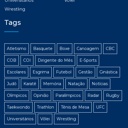
Universitários
Vôlei
Wrestling
Tags
Atletismo
Basquete
Boxe
Canoagem
CBC
COB
COI
Dirigente do Mês
E-Sports
Escolares
Esgrima
Futebol
Gestão
Ginástica
Judô
Karatê
Memória
Natação
Notícias
Olímpicos
Opinião
Paralímpicos
Radar
Rugby
Taekwondo
Triathlon
Tênis de Mesa
UFC
Universitários
Vôlei
Wrestling