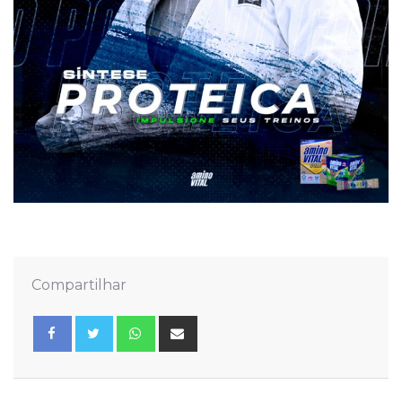
Compartilhar
Whatsapp
Share
via
Email