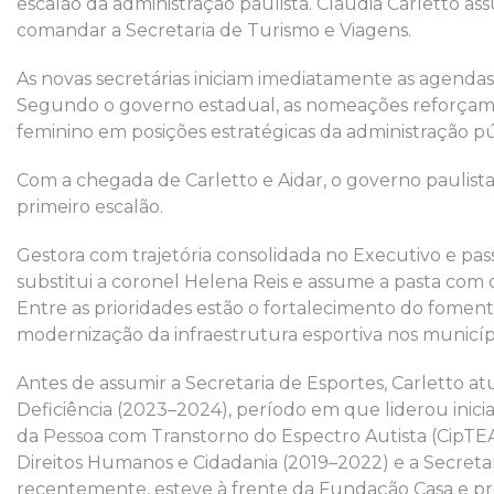
escalão da administração paulista. Cláudia Carletto as
comandar a Secretaria de Turismo e Viagens.
As novas secretárias iniciam imediatamente as agendas
Segundo o governo estadual, as nomeações reforçam
feminino em posições estratégicas da administração pú
Com a chegada de Carletto e Aidar, o governo paulista
primeiro escalão.
Gestora com trajetória consolidada no Executivo e pass
substitui a coronel Helena Reis e assume a pasta com o
Entre as prioridades estão o fortalecimento do fomento
modernização da infraestrutura esportiva nos municípi
Antes de assumir a Secretaria de Esportes, Carletto a
Deficiência (2023–2024), período em que liderou inicia
da Pessoa com Transtorno do Espectro Autista (CipTEA
Direitos Humanos e Cidadania (2019–2022) e a Secretar
recentemente, esteve à frente da Fundação Casa e pr