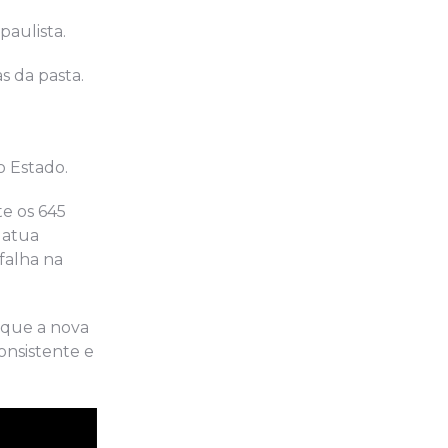
paulista.
 da pasta.
o Estado.
te os 645
 atua
falha na
 que a nova
onsistente e