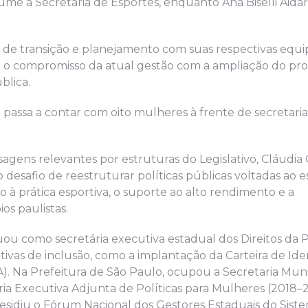
sume a Secretaria de Esportes, enquanto Ana Biselli Aidar
 de transição e planejamento com suas respectivas equip
 o compromisso da atual gestão com a ampliação do pr
blica.
 passa a contar com oito mulheres à frente de secretaria
agens relevantes por estruturas do Legislativo, Cláudia 
 desafio de reestruturar políticas públicas voltadas ao e
 à prática esportiva, o suporte ao alto rendimento e a
os paulistas.
tuou como secretária executiva estadual dos Direitos da
tivas de inclusão, como a implantação da Carteira de Ide
). Na Prefeitura de São Paulo, ocupou a Secretaria Muni
ia Executiva Adjunta de Políticas para Mulheres (2018–2
esidiu o Fórum Nacional dos Gestores Estaduais do Sist