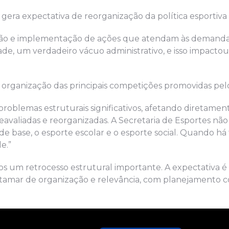
 gera expectativa de reorganização da política esportiva 
são e implementação de ações que atendam às demandas
de, um verdadeiro vácuo administrativo, e isso impactou
organização das principais competições promovidas pel
roblemas estruturais significativos, afetando diretamen
eavaliadas e reorganizadas. A Secretaria de Esportes não
e base, o esporte escolar e o esporte social. Quando há 
e.”
s um retrocesso estrutural importante. A expectativa é
atamar de organização e relevância, com planejamento c