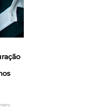
uração
nos
imeiro