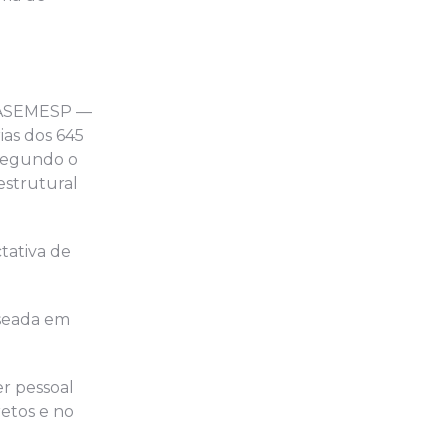
 A ASEMESP —
ias dos 645
 Segundo o
estrutural
tativa de
aseada em
er pessoal
retos e no