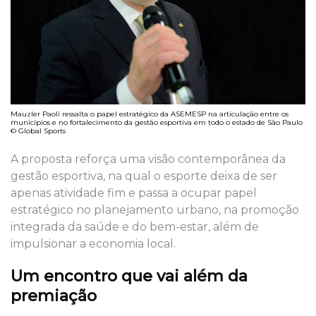
Mauzler Paoli ressalta o papel estratégico da ASEMESP na articulação entre os
municípios e no fortalecimento da gestão esportiva em todo o estado de São Paulo
© Global Sports
A proposta reforça uma visão contemporânea da
gestão esportiva, na qual o esporte deixa de ser
apenas atividade fim e passa a ocupar papel
estratégico no planejamento urbano, na promoção
integrada da saúde e do bem-estar, além de
impulsionar a economia local.
Um encontro que vai além da
premiação