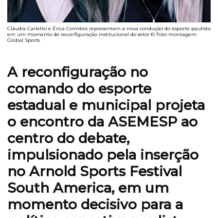
Cláudia Carletto e Érica Coimbra representam a nova condução do esporte paulista
em um momento de reconfiguração institucional do setor © Foto montagem
Global Sports
A reconfiguração no
comando do esporte
estadual e municipal projeta
o encontro da ASEMESP ao
centro do debate,
impulsionado pela inserção
no Arnold Sports Festival
South America, em um
momento decisivo para a