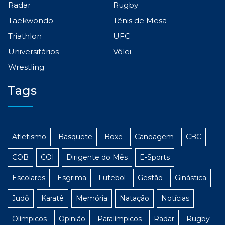
Radar
Rugby
Taekwondo
Tênis de Mesa
Triathlon
UFC
Universitários
Vôlei
Wrestling
Tags
Atletismo
Basquete
Boxe
Canoagem
CBC
COB
COI
Dirigente do Mês
E-Sports
Escolares
Esgrima
Futebol
Gestão
Ginástica
Judô
Karatê
Memória
Natação
Notícias
Olímpicos
Opinião
Paralímpicos
Radar
Rugby