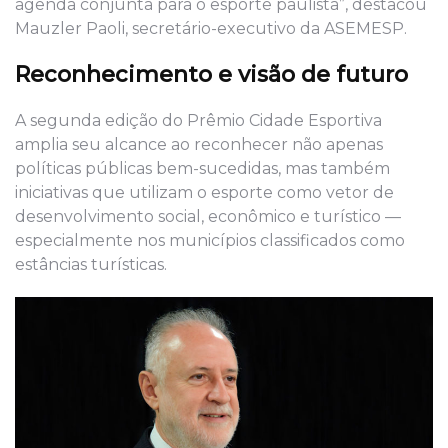
agenda conjunta para o esporte paulista”, destacou
Mauzler Paoli, secretário-executivo da ASEMESP.
Reconhecimento e visão de futuro
A segunda edição do Prêmio Cidade Esportiva
amplia seu alcance ao reconhecer não apenas
políticas públicas bem-sucedidas, mas também
iniciativas que utilizam o esporte como vetor de
desenvolvimento social, econômico e turístico —
especialmente nos municípios classificados como
estâncias turísticas.