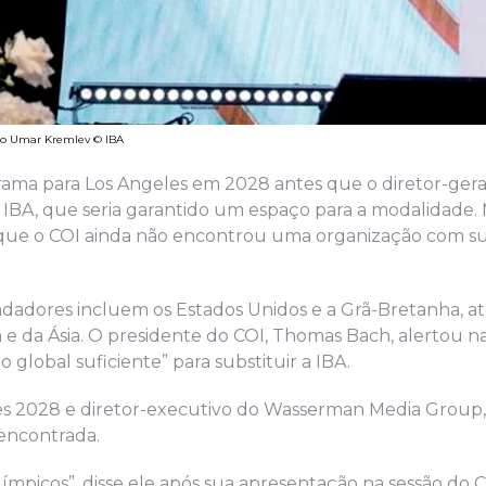
usso Umar Kremlev © IBA
grama para Los Angeles em 2028 antes que o diretor-gera
 IBA, que seria garantido um espaço para a modalidade. 
rque o COI ainda não encontrou uma organização com su
dadores incluem os Estados Unidos e a Grã-Bretanha, a
a e da Ásia. O presidente do COI, Thomas Bach, alertou 
global suficiente” para substituir a IBA.
es 2028 e diretor-executivo do Wasserman Media Group
encontrada.
ímpicos”, disse ele após sua apresentação na sessão do 