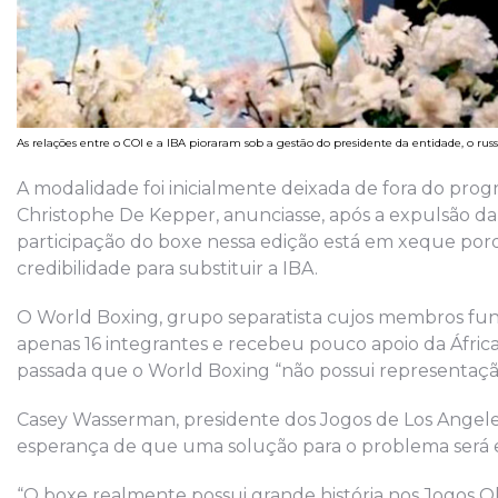
As relações entre o COI e a IBA pioraram sob a gestão do presidente da entidade, o r
A modalidade foi inicialmente deixada de fora do pro
Christophe De Kepper, anunciasse, após a expulsão da
participação do boxe nessa edição está em xeque po
credibilidade para substituir a IBA.
O World Boxing, grupo separatista cujos membros fun
apenas 16 integrantes e recebeu pouco apoio da Áfric
passada que o World Boxing “não possui representação 
Casey Wasserman, presidente dos Jogos de Los Angel
esperança de que uma solução para o problema será 
“O boxe realmente possui grande história nos Jogos Ol