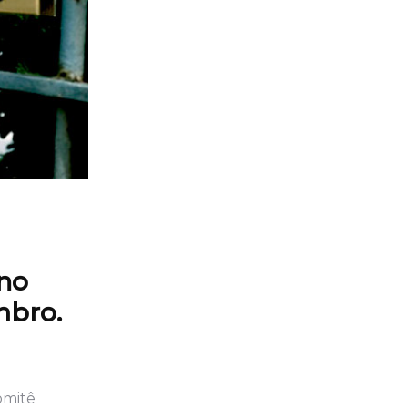
 no
mbro.
omitê