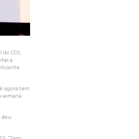
l do COI,
Mas a
ficiente
té agora tem
na semana
, deu
COI. “Tem