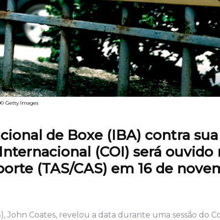
e © Getty Images
cional de Boxe (IBA) contra sua
nternacional (COI) será ouvido
porte (TAS/CAS) em 16 de nove
S), John Coates, revelou a data durante uma sessão do C