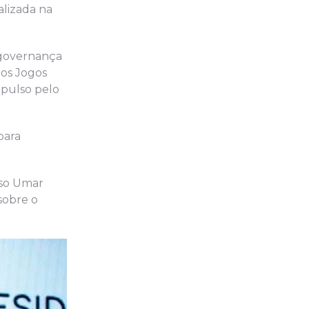
alizada na
 governança
nos Jogos
xpulso pelo
para
sso Umar
sobre o