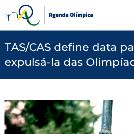
Skip
to
content
TAS/CAS define data pa
expulsá-la das Olimpía