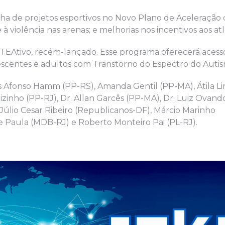
olha de projetos esportivos no Novo Plano de Aceleração
à violência nas arenas; e melhorias nos incentivos aos atl
TEAtivo, recém-lançado. Esse programa oferecerá acesso
olescentes e adultos com Transtorno do Espectro do Auti
s Afonso Hamm (PP-RS), Amanda Gentil (PP-MA), Átila Lir
zinho (PP-RJ), Dr. Allan Garcês (PP-MA), Dr. Luiz Ovand
 Júlio Cesar Ribeiro (Republicanos-DF), Márcio Marinho
de Paula (MDB-RJ) e Roberto Monteiro Pai (PL-RJ).