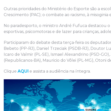
Outras prioridades do Ministério do Esporte são a esc
Crescimento (PAC); o combate ao racismo, à misoginia e 
No paradesporto, o ministro André Fufuca destacou o 
esportivas, psicomotoras e de lazer para crianças, ad
Participaram do debate desta terça-feira os deputado
Bebeto (PP-RJ), Daniel Trzeciak (PSDB-RJ), Doutor Lui
Icaro de Valmir (PL-SE), Ismael Alexandrino (PSD-GO),
(Republicanos-BA), Mauricio do Vôlei (PL-MG), Otoni 
Clique
AQUI
e assista a audiência na íntegra.