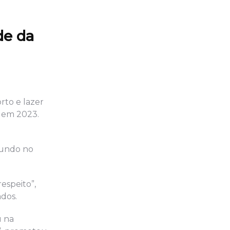
de da
rto e lazer
 em 2023.
m
Mundo no
espeito”,
ados.
u na