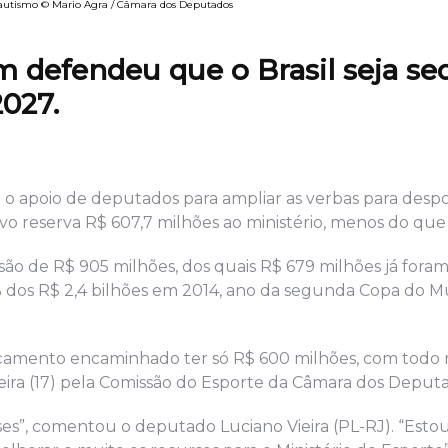
m autismo © Mario Agra / Câmara dos Deputados
 defendeu que o Brasil seja se
027.
 o apoio de deputados para ampliar as verbas para despo
 reserva R$ 607,7 milhões ao ministério, menos do que
 são de R$ 905 milhões, dos quais R$ 679 milhões já fora
 dos R$ 2,4 bilhões em 2014, ano da segunda Copa do 
rçamento encaminhado ter só R$ 600 milhões, com todo r
eira (17) pela Comissão do Esporte da Câmara dos Deput
”, comentou o deputado Luciano Vieira (PL-RJ). “Esto