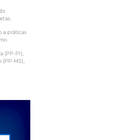
 do
etas.
 a práticas
smo.
a (PP-PI),
o (PP-MS),