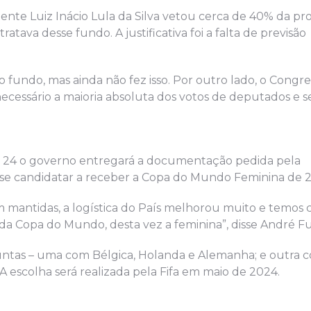
dente Luiz Inácio Lula da Silva vetou cerca de 40% da pr
atava desse fundo. A justificativa foi a falta de previsão
 fundo, mas ainda não fez isso. Por outro lado, o Congre
necessário a maioria absoluta dos votos de deputados e 
a 24 o governo entregará a documentação pedida pela
l se candidatar a receber a Copa do Mundo Feminina de 
m mantidas, a logística do País melhorou muito e temos
e da Copa do Mundo, desta vez a feminina”, disse André F
njuntas – uma com Bélgica, Holanda e Alemanha; e outra 
 escolha será realizada pela Fifa em maio de 2024.