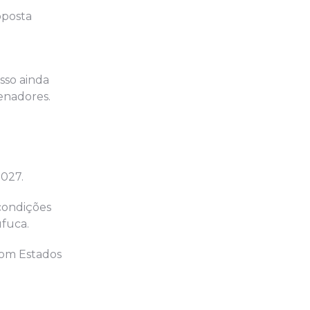
oposta
sso ainda
senadores.
2027.
 condições
ufuca.
com Estados