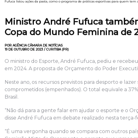
Fufuca listou ações da pasta, como o programa de práticas esportivas para quem te
Ministro André Fufuca também
Copa do Mundo Feminina de 2
POR AGÊNCIA CÂMARA DE NOTÍCIAS
19 DE OUTUBRO DE 2023 / CURITIBA (PR)
O ministro do Esporte, André Fufuca, pediu e recebeu
em 2024. A proposta de Orçamento do Poder Executivo
Neste ano, os recursos previstos para desporto e lazer
comprometidos (empenhados). O total equivale a 37%
Brasil.
“Não dá para a gente falar em ajudar o esporte e o O
disse André Fufuca em debate realizado nesta terça-f
“É uma vergonha quando se compara com outros países