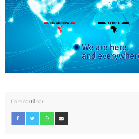
Compartilhar
Whatsapp
Share
via
Email
Facebook
Twitter