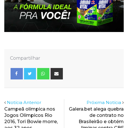
Compartilhar
Whatsapp
Share
via
Email
Notícia Anterior
Próxima Notícia
Campeã olímpica nos
Galera.bet alega quebra
Jogos Olímpicos Rio
de contrato no
2016, Tori Bowie morre,
Brasileirão e obtém
aos 32 anos
liminar contra CBF