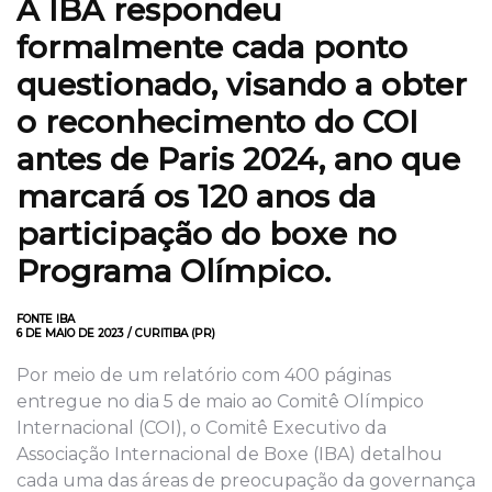
A IBA respondeu
formalmente cada ponto
questionado, visando a obter
o reconhecimento do COI
antes de Paris 2024, ano que
marcará os 120 anos da
participação do boxe no
Programa Olímpico.
FONTE IBA
6 DE MAIO DE 2023 / CURITIBA (PR)
Por meio de um relatório com 400 páginas
entregue no dia 5 de maio ao Comitê Olímpico
Internacional (COI), o Comitê Executivo da
Associação Internacional de Boxe (IBA) detalhou
cada uma das áreas de preocupação da governança