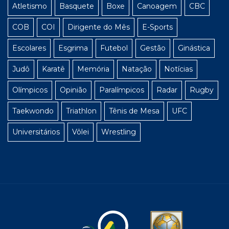
Atletismo
Basquete
Boxe
Canoagem
CBC
COB
COI
Dirigente do Mês
E-Sports
Escolares
Esgrima
Futebol
Gestão
Ginástica
Judô
Karatê
Memória
Natação
Notícias
Olímpicos
Opinião
Paralímpicos
Radar
Rugby
Taekwondo
Triathlon
Tênis de Mesa
UFC
Universitários
Vôlei
Wrestling