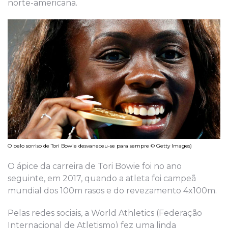
norte-americana.
O belo sorriso de Tori Bowie desvaneceu-se para sempre © Getty Images)
O ápice da carreira de Tori Bowie foi no ano
seguinte, em 2017, quando a atleta foi campeã
mundial dos 100m rasos e do revezamento 4x100m.
Pelas redes sociais, a World Athletics (Federação
Internacional de Atletismo) fez uma linda