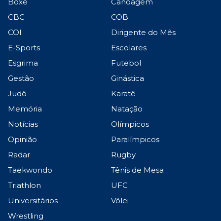
Boxe
Canoagem
CBC
COB
COI
Dirigente do Mês
E-Sports
Escolares
Esgrima
Futebol
Gestão
Ginástica
Judô
Karatê
Memória
Natação
Notícias
Olímpicos
Opinião
Paralímpicos
Radar
Rugby
Taekwondo
Tênis de Mesa
Triathlon
UFC
Universitários
Vôlei
Wrestling