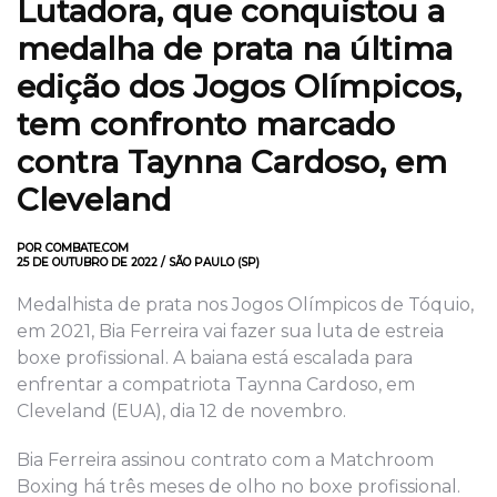
Lutadora, que conquistou a
medalha de prata na última
edição dos Jogos Olímpicos,
tem confronto marcado
contra Taynna Cardoso, em
Cleveland
POR COMBATE.COM
25 DE OUTUBRO DE 2022 / SÃO PAULO (SP)
Medalhista de prata nos Jogos Olímpicos de Tóquio,
em 2021, Bia Ferreira vai fazer sua luta de estreia
boxe profissional. A baiana está escalada para
enfrentar a compatriota Taynna Cardoso, em
Cleveland (EUA), dia 12 de novembro.
Bia Ferreira assinou contrato com a Matchroom
Boxing há três meses de olho no boxe profissional.