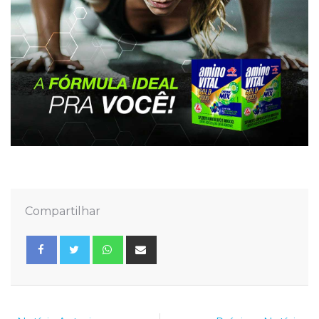
Compartilhar
Whatsapp
Share
via
Email